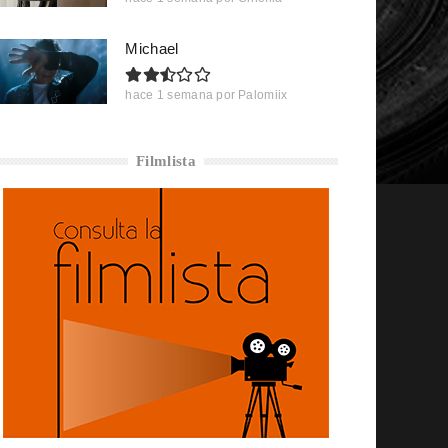
Michael
hace 1 semana
por
Palomiix
Filmlista