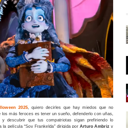
illoween 2025
, quiero decirles que hay miedos que no
e los más feroces es tener un sueño, defenderlo con uñas,
 y descubrir que tus compatriotas sigan prefiriendo lo
 la película “Soy Frankelda” dirigida por
Arturo Ambriz
y