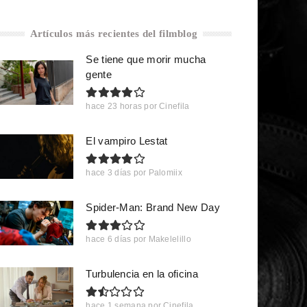
Artículos más recientes del filmblog
Se tiene que morir mucha
gente
hace 23 horas
por
Cinefila
El vampiro Lestat
hace 3 días
por
Palomiix
Spider-Man: Brand New Day
hace 6 días
por
Makelelillo
Turbulencia en la oficina
hace 1 semana
por
Cinefila