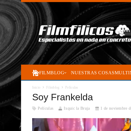
FILMBLOG
NUESTRAS COSAS
MULTI
Inicio
Filmblog
Películas
Soy Frankelda
Películas
Ixquic la Bruja
1 de noviembre d