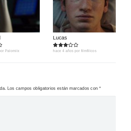
d
Lucas
por
Palomiix
hace 4 años
por
filmfilicos
ada.
Los campos obligatorios están marcados con
*