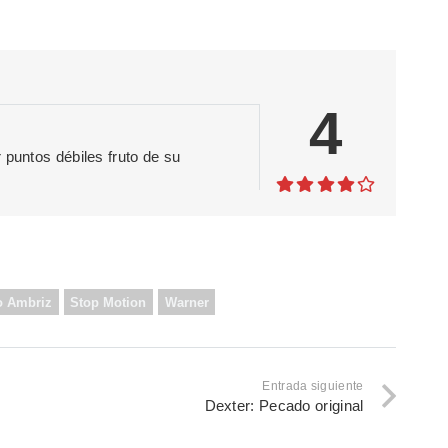
4
 puntos débiles fruto de su
o Ambriz
Stop Motion
Warner
Entrada siguiente
Dexter: Pecado original