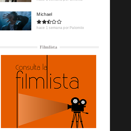
Michael
hace 1 semana
por
Palomiix
Filmlista