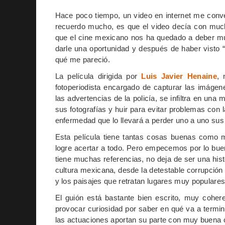
Hace poco tiempo, un video en internet me conve
recuerdo mucho, es que el video decía con muc
que el cine mexicano nos ha quedado a deber mu
darle una oportunidad y después de haber visto 
qué me pareció.
La película dirigida por
Luis Javier Henaine
, 
fotoperiodista encargado de capturar las imáge
las advertencias de la policía, se infiltra en un
sus fotografías y huir para evitar problemas con l
enfermedad que lo llevará a perder uno a uno sus
Esta película tiene tantas cosas buenas como m
logre acertar a todo. Pero empecemos por lo bue
tiene muchas referencias, no deja de ser una his
cultura mexicana, desde la detestable corrupción y 
y los paisajes que retratan lugares muy populare
El guión está bastante bien escrito, muy coher
provocar curiosidad por saber en qué va a termina
las actuaciones aportan su parte con muy buena c