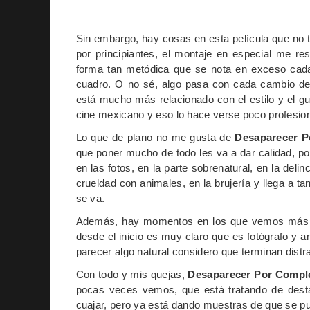
Sin embargo, hay cosas en esta película que no
por principiantes, el montaje en especial me r
forma tan metódica que se nota en exceso cada 
cuadro. O no sé, algo pasa con cada cambio d
está mucho más relacionado con el estilo y el gu
cine mexicano y eso lo hace verse poco profesion
Lo que de plano no me gusta de
Desaparecer 
que poner mucho de todo les va a dar calidad, por
en las fotos, en la parte sobrenatural, en la delin
crueldad con animales, en la brujería y llega a ta
se va.
Además, hay momentos en los que vemos más la 
desde el inicio es muy claro que es fotógrafo y 
parecer algo natural considero que terminan dist
Con todo y mis quejas,
Desaparecer Por Compl
pocas veces vemos, que está tratando de desta
cuajar, pero ya está dando muestras de que se 