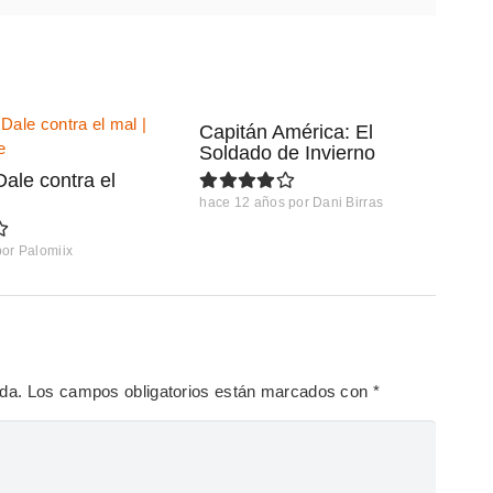
Capitán América: El
Soldado de Invierno
Dale contra el
hace 12 años
por
Dani Birras
por
Palomiix
ada.
Los campos obligatorios están marcados con
*