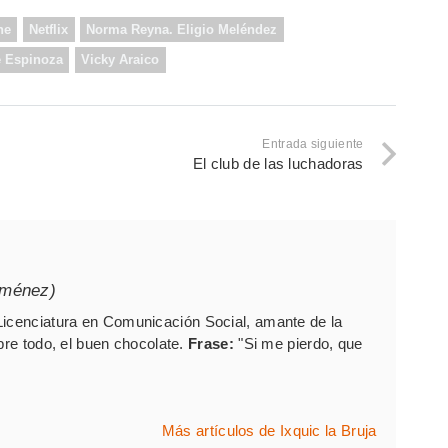
ne
Netflix
Norma Reyna. Eligio Meléndez
e Espinoza
Vicky Araico
Entrada siguiente
El club de las luchadoras
iménez)
Licenciatura en Comunicación Social, amante de la
bre todo, el buen chocolate.
Frase:
"Si me pierdo, que
Más artículos de Ixquic la Bruja