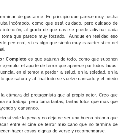
 terminan de gustarme. En principio que parece muy hecha
esulta incómodo, como que está cuidado, pero cuidado de
intención, al grado de que casi se puede adivinar cada
e toma que parece muy forzado. Aunque en realidad eso
sto personal, sí es algo que siento muy característico del
al.
Por Completo
es que saturan de todo, como que suponen
 ejemplo, el aporte de terror que aparece por todos lados,
cuencia, en el temor a perder la salud, en la soledad, en la
nto que satura y al final todo se vuelve cansado y el miedo
cámara del protagonista que al propio actor. Creo que
ama su trabajo, pero toma tantas, tantas fotos que más que
rayendo y cansando.
eto
sí vale la pena y no deja de ser una buena historia que
car entre el cine de terror mexicano que no termina de
pueden hacer cosas dignas de verse y recomendarse.