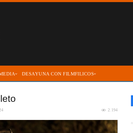
MEDIA
DESAYUNA CON FILMFILICOS
leto
24
2.194