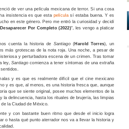
nció de ver una película mexicana de terror. Si una cosa
ha insistencia es que esta
película
sí estaba buena. Y es
cho en este género. Pero me entró la curiosidad y decidí
“
Desaparecer Por Completo
(2022)
”, les vengo a platicar
nos cuenta la historia de
Santiago
(
Harold Torres
), un
nes más grotescas de la nota roja. Una noche, a pesar de
a misteriosa y perturbadora escena de un crimen. Tras tomar
a ley,
Santiago
comienza a tener síntomas de una extraña
 sentidos.
alas y es que es realmente difícil que el cine mexicano
no y es que, al menos, es una historia fresca que, aunque
toria que se siente original, posee muchos elementos de la
la delincuencia, hasta los rituales de brujería, las limpias
s de la Ciudad de México.
ente y con bastante buen ritmo que desde el inicio logra
r o hasta qué punto aterrador nos va a llevar la historia y
alidad.