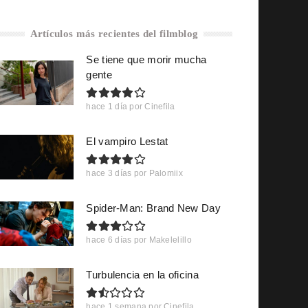
Artículos más recientes del filmblog
Se tiene que morir mucha
gente
hace 1 día
por
Cinefila
El vampiro Lestat
hace 3 días
por
Palomiix
Spider-Man: Brand New Day
hace 6 días
por
Makelelillo
Turbulencia en la oficina
hace 1 semana
por
Cinefila