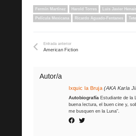
Fermín Martínez
Harold Torres
Luis Javier Henai
Película Mexicana
Ricardo Aguado-Fentanes
Tet
Entrada anterior
American Fiction
Autor/a
Ixquic la Bruja
(AKA Karla J
Autobiografía
Estudiante de la 
buena lectura, el buen cine y, so
me busquen en la Luna".