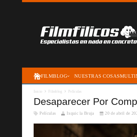
FILMBLOG
NUESTRAS COSAS
MULTI
Inicio
Filmblog
Películas
Desaparecer Por Comp
Películas
Ixquic la Bruja
20 de abril de 20