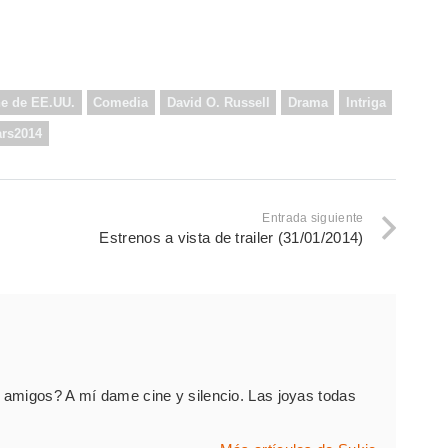
ne de EE.UU.
Comedia
David O. Russell
Drama
Intriga
rs2014
Entrada siguiente
Estrenos a vista de trailer (31/01/2014)
amigos? A mí dame cine y silencio. Las joyas todas