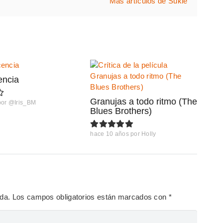
Más artículos de Sukie
encia
Granujas a todo ritmo (The
por
@Iris_BM
Blues Brothers)
hace 10 años
por
Holly
ada.
Los campos obligatorios están marcados con
*