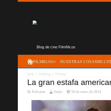
FILMBLOG
NUESTRAS COSAS
MULTI
Inicio
Filmblog
Películas
La gran estafa america
Películas
Sukie
30 de enero de 2014