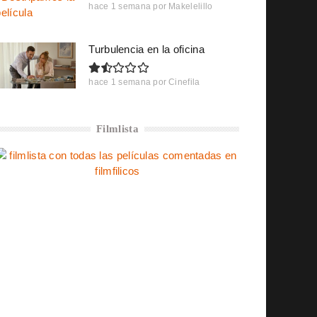
hace 1 semana
por
Makelelillo
Turbulencia en la oficina
hace 1 semana
por
Cinefila
Filmlista