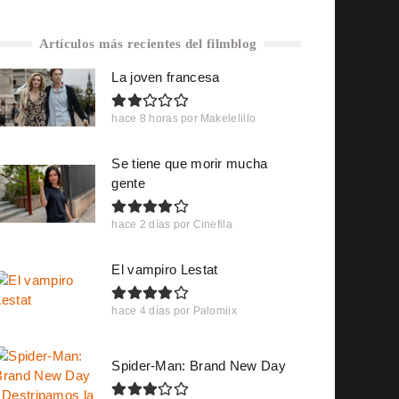
Artículos más recientes del filmblog
La joven francesa
hace 8 horas
por
Makelelillo
Se tiene que morir mucha
gente
hace 2 días
por
Cinefila
El vampiro Lestat
hace 4 días
por
Palomiix
Spider-Man: Brand New Day