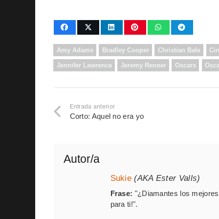
Amy Adams
Bradley Cooper
Christian Bale
Ci
Jennifer Lawrence
Jeremy Renner
Oscars
Osca
Entrada anterior
Corto: Aquel no era yo
Autor/a
Sukie
(AKA Ester Valls)
Frase:
"¿Diamantes los mejores 
para ti!".