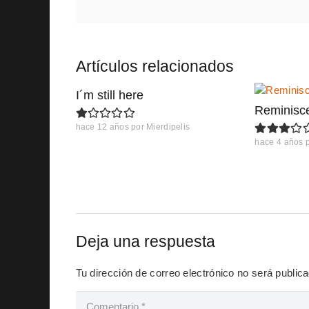
Artículos relacionados
I´m still here
Reminisc
hace 12 años
por
Mierdipelis
hace 4 años
Deja una respuesta
Tu dirección de correo electrónico no será public