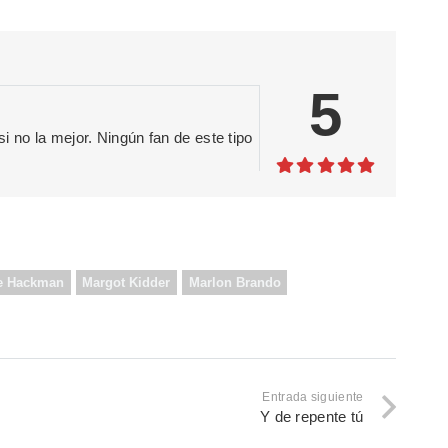
5
i no la mejor. Ningún fan de este tipo
e Hackman
Margot Kidder
Marlon Brando
Entrada siguiente
Y de repente tú