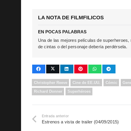
LA NOTA DE FILMFILICOS
EN POCAS PALABRAS
Una de las mejores películas de superheroes, s
de cintas o del personaje debería perdérsela.
Christopher Reeve
Cine de EE.UU.
Cómic
Gen
Richard Donner
Superhéroes
Entrada anterior
Estrenos a vista de trailer (04/09/2015)