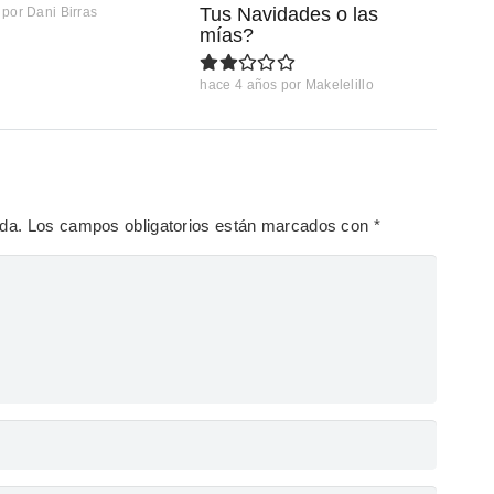
Tus Navidades o las
por
Dani Birras
mías?
hace 4 años
por
Makelelillo
ada.
Los campos obligatorios están marcados con
*