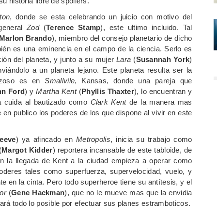
u historia libre de spoilers.
ton
, donde se esta celebrando un juicio con motivo del
 general
Zod
(
Terence Stamp
), este ultimo incluido. Tal
Marlon Brando
), miembro del consejo planetario de dicho
bién es una eminencia en el campo de la ciencia. Serlo es
ión del planeta, y junto a su mujer
Lara
(
Susannah York
)
viándolo a un planeta lejano. Este planeta resulta ser la
orzoso es en
Smallvile
, Kansas, donde una pareja que
nn Ford
) y
Martha Kent
(
Phyllis Thaxter
), lo encuentran y
ja cuida al bautizado como
Clark Kent
de la manera mas
en publico los poderes de los que dispone al vivir en este
eeve
) ya afincado en
Metropolis
, inicia su trabajo como
(
Margot Kidder
) reportera incansable de este tabloide, de
 la llegada de Kent a la ciudad empieza a operar como
deres tales como superfuerza, supervelocidad, vuelo, y
en la cinta. Pero todo superheroe tiene su antítesis, y el
or
(
Gene Hackman
), que no le mueve mas que la envidia
hará todo lo posible por efectuar sus planes estramboticos.