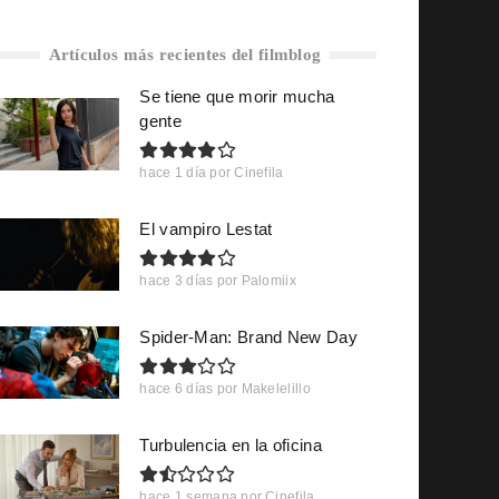
Artículos más recientes del filmblog
Se tiene que morir mucha
gente
hace 1 día
por
Cinefila
El vampiro Lestat
hace 3 días
por
Palomiix
Spider-Man: Brand New Day
hace 6 días
por
Makelelillo
Turbulencia en la oficina
hace 1 semana
por
Cinefila