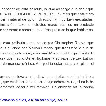
 servidor de esta película, la cual os tengo que decir que
o) es LA PELÍCULA DE SUPERHEROES. Y es que esta claro
en material de guion, dirección y muy bien ejecutadas,
imitación mayor de efectos especiales, es un producto
onner
como director para la franquicia de la que hablamos,
ra esta
película
, empezando por Christopher Reeve, que
oe; siguiendo con Marlon Brando, que transmite lo que de
 con ese porte regio; así como Margot Kidder que captó de
ocura que insuflo Gene Hackman a su papel de Lex Luthor,
s de manera idéntica. Así podría estar hasta completar el
por eso se lleva a nota de cinco estrellas, que hasta ahora
, que cualquier fan del personaje debería verla, si no la ha
uperheroes debería ver también. De obligada visualización
enviado a ellos, a ti, mi único hijo, Jor-El.