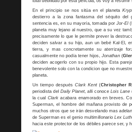
total debilidad por esta película, os voy a resumir s
En el principio se nos sitúa en el planeta
Kryp
destierro a la zona fantasma del séquito del
sentencia es, en su mayoría, tomada por
Jor-El
(
planeta muy lejano al nuestro, que a su vez tam
precisamente lo que le permite prever la destrucc
deciden salvar a su hijo, aun un bebé Kal-El, en
tierra, y mas concretamente su aterrizaje f
casualmente no podía tener hijos,
Jonathan
(
Gle
deciden acogerlo con su propio hijo. Esta pare
benevolente solo con la condicion que no muestre 
planeta.
Un tiempo después
Clark Kent
(
Christopher R
periodista del
Daily Planet
, allí conoce
Lois Lane
la cual
Clark
acabara enamorado en breves. Con
Superman, el hombre del mañana provisto de po
muchos otros que se irán desvelando mas adelante 
de Superman es el genio multimillonario
Lex Luth
hacia este protector de los débiles parece ser, y 