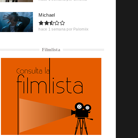
Michael
hace 1 semana
por
Palomiix
Filmlista