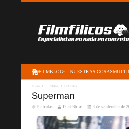
FILMBLOG
NUESTRAS COSAS
MULTI
Inicio
Filmblog
Películas
Superman
Películas
Dani Birras
3 de septiembre de 