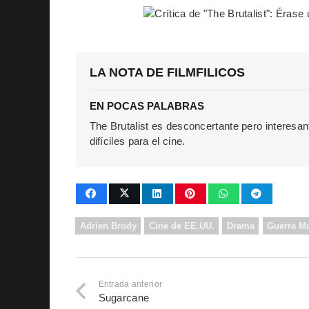
LA NOTA DE FILMFILICOS
EN POCAS PALABRAS
The Brutalist es desconcertante pero interesan
difíciles para el cine.
Adrien Brody
Cine de EE.UU.
Drama
Guerra M
Entrada anterior
Sugarcane