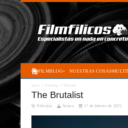
FILMBLOG
NUESTRAS COSAS
MULTI
Inicio
Filmblog
Películas
The Brutalist
Películas
Arturo
17 de febrero de 2025