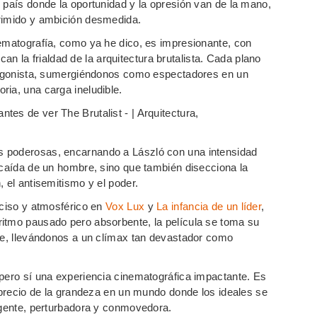
 país donde la oportunidad y la opresión van de la mano,
primido y ambición desmedida.
nematografía, como ya he dico, es impresionante, con
la frialdad de la arquitectura brutalista. Cada plano
otagonista, sumergiéndonos como espectadores en un
ia, una carga ineludible.
s poderosas, encarnando a László con una intensidad
 caída de un hombre, sino que también disecciona la
 el antisemitismo y el poder.
eciso y atmosférico en
Vox Lux
y
La infancia de un líder
,
itmo pausado pero absorbente, la película se toma su
ble, llevándonos a un clímax tan devastador como
, pero sí una experiencia cinematográfica impactante. Es
l precio de la grandeza en un mundo donde los ideales se
xigente, perturbadora y conmovedora.