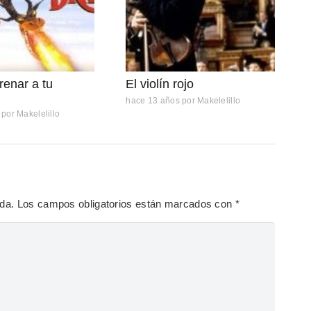
enar a tu
El violín rojo
hace 13 años
por
Makelelillo
por
Makelelillo
ada.
Los campos obligatorios están marcados con
*