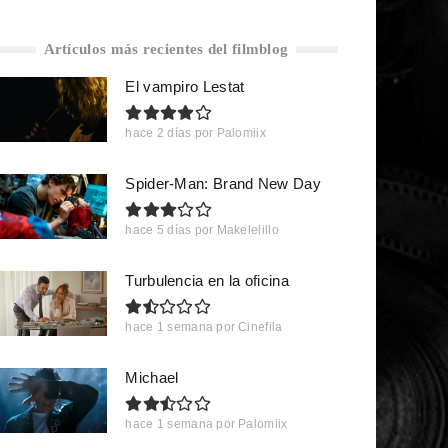
Artículos más recientes del filmblog
El vampiro Lestat
hace 2 días
por
Palomiix
Spider-Man: Brand New Day
hace 5 días
por
Makelelillo
Turbulencia en la oficina
hace 1 semana
por
Cinefila
Michael
hace 1 semana
por
Palomiix