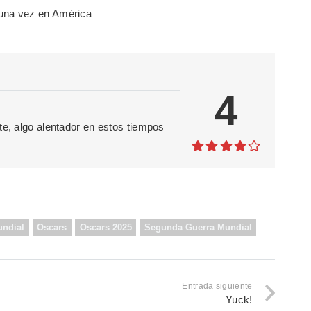
4
te, algo alentador en estos tiempos
undial
Oscars
Oscars 2025
Segunda Guerra Mundial
Entrada siguiente
Yuck!