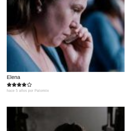
Elena
hace 5 años
por
Palomiix