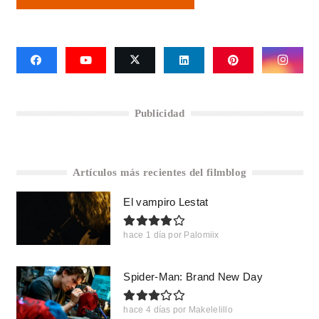
Publicidad
Artículos más recientes del filmblog
El vampiro Lestat
hace 1 día
por
Palomiix
Spider-Man: Brand New Day
hace 4 días
por
Makelelillo