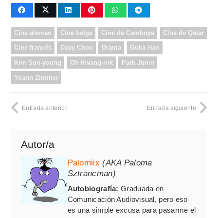
Cine alemán
Cine belga
Cine de Camboya
Cine de Qatar
Cine francés
Davy Chou
Drama
Guka Han
Kim Sun-young
Oh Kwang-rok
Park Jimin
Yoann Zimmer
Entrada anterior
Entrada siguiente
Autor/a
Palomiix
(AKA Paloma
Sztrancman)
Autobiografía:
Graduada en
Comunicación Audiovisual, pero eso
es una simple excusa para pasarme el