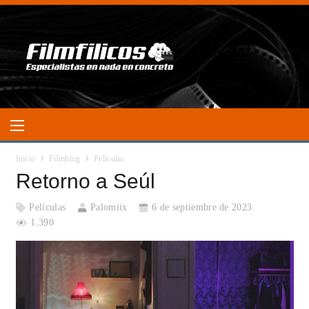
Inicio
Filmblog
Películas
Retorno a Seúl
Películas
Palomiix
6 de septiembre de 2023
1.390