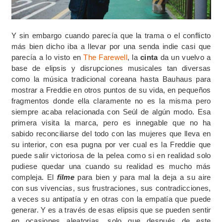
Y sin embargo cuando parecía que la trama o el conflicto
más bien dicho iba a llevar por una senda indie casi que
parecía a lo visto en
The Farewell
, la
cinta
da un vuelvo a
base de elipsis y disrupciones musicales tan diversas
como la música tradicional coreana hasta Bauhaus para
mostrar a Freddie en otros puntos de su vida, en pequeños
fragmentos donde ella claramente no es la misma pero
siempre acaba relacionada con Seúl de algún modo. Esa
primera visita la marca, pero es innegable que no ha
sabido reconciliarse del todo con las mujeres que lleva en
su interior, con esa pugna por ver cual es la Freddie que
puede salir victoriosa de la pelea como si en realidad solo
pudiese quedar una cuando su realidad es mucho más
compleja. El
filme
para bien y para mal la deja a su aire
con sus vivencias, sus frustraciones, sus contradicciones,
a veces su antipatía y en otras con la empatía que puede
generar. Y es a través de esas elipsis que se pueden sentir
en ocasiones aleatorias, solo que después de este