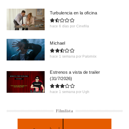
Turbulencia en la oficina
hace 6 días
por
Cinefila
Michael
hace 1 semana
por
Palomiix
Estrenos a vista de trailer
(31/7/2026)
hace 1 semana
por
Ugh
Filmlista