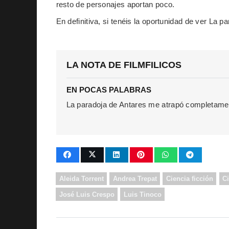
resto de personajes aportan poco.
En definitiva, si tenéis la oportunidad de ver La p
LA NOTA DE FILMFILICOS
EN POCAS PALABRAS
La paradoja de Antares me atrapó completame
Aleida Torrent
Andrea Trepat
Ciencia ficción
C
José Luis Crespo
Luis Tinoco