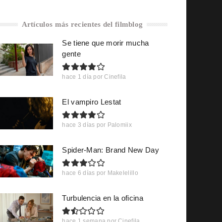
Artículos más recientes del filmblog
Se tiene que morir mucha
gente
hace 1 día
por
Cinefila
El vampiro Lestat
hace 3 días
por
Palomiix
Spider-Man: Brand New Day
hace 6 días
por
Makelelillo
Turbulencia en la oficina
hace 1 semana
por
Cinefila