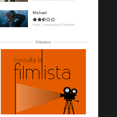
Michael
hace 1 semana
por
Palomiix
Filmlista