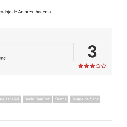
aradoja de Antares, hacedlo.
3
nte
ine español
David Ramírez
Drama
Jaume de Sans