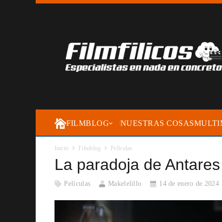
FILMBLOG
NUESTRAS COSAS
MULTI
Inicio
Filmblog
Películas
La paradoja de Antares
Películas
Makelelillo
14 de enero de 2024