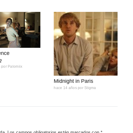
ence
s
por
Palomiix
Midnight in Paris
hace 14 años
por
Stigma
ada.
Los campos obligatorios están marcados con
*