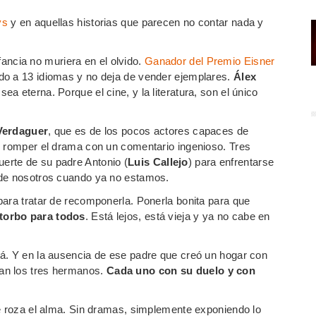
ys
y en aquellas historias que parecen no contar nada y
ancia no muriera en el olvido.
Ganador del Premio Eisner
ido a 13 idiomas y no deja de vender ejemplares.
Álex
sea eterna. Porque el cine, y la literatura, son el único
Verdaguer
, que es de los pocos actores capaces de
o romper el drama con un comentario ingenioso. Tres
erte de su padre Antonio (
Luis Callejo
) para enfrentarse
 de nosotros cuando ya no estamos.
para tratar de recomponerla. Ponerla bonita para que
torbo para todos
. Está lejos, está vieja y ya no cabe en
á. Y en la ausencia de ese padre que creó un hogar con
an los tres hermanos.
Cada uno con su duelo y con
ue roza el alma. Sin dramas, simplemente exponiendo lo