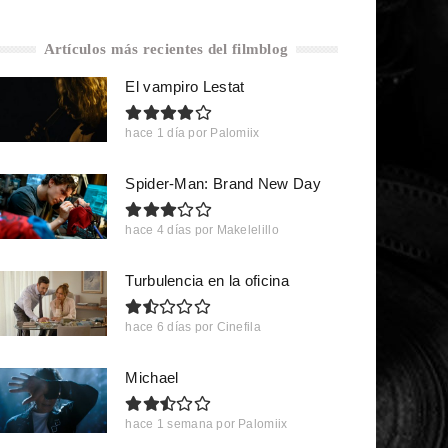
Artículos más recientes del filmblog
El vampiro Lestat
hace 1 día
por
Palomiix
Spider-Man: Brand New Day
hace 4 días
por
Makelelillo
Turbulencia en la oficina
hace 6 días
por
Cinefila
Michael
hace 1 semana
por
Palomiix