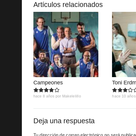
Artículos relacionados
Campeones
Toni Erd
hace 8 años
por
Makelelillo
hace 10 años
Deja una respuesta
Tu dirección de correo electrónico no será public