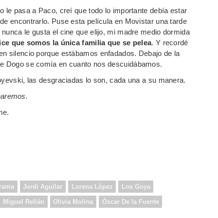
o le pasa a Paco, creí que todo lo importante debía estar
de encontrarlo. Puse esta película en Movistar una tarde
 nunca le gusta el cine que elijo, mi madre medio dormida
ice que somos la única familia que se pelea
. Y recordé
 en silencio porque estábamos enfadados. Debajo de la
 que Dogo se comía en cuanto nos descuidábamos.
toyevski, las desgraciadas lo son, cada una a su manera.
haremos.
me.
rama
Jordi Aguilar
Lorena López
Los Goya
Miguel Rellán
Olivia Molina
Óscar De la Fuente