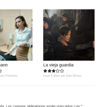
mann
La vieja guardia
por
Palomiix
hace 6 años
por
Dani Birras
ada.
Los campos obligatorios están marcados con
*