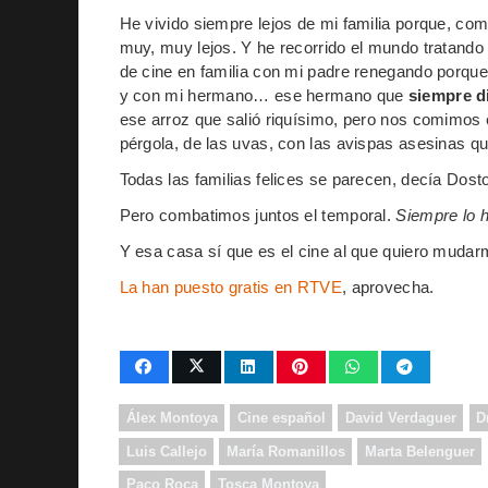
He vivido siempre lejos de mi familia porque, com
muy, muy lejos. Y he recorrido el mundo tratando 
de cine en familia con mi padre renegando porque
y con mi hermano… ese hermano que
siempre d
ese arroz que salió riquísimo, pero nos comimos
pérgola, de las uvas, con las avispas asesinas
Todas las familias felices se parecen, decía Dos
Pero combatimos juntos el temporal.
Siempre lo 
Y esa casa sí que es el cine al que quiero mudar
La han puesto gratis en RTVE
, aprovecha.
Álex Montoya
Cine español
David Verdaguer
D
Luis Callejo
María Romanillos
Marta Belenguer
Paco Roca
Tosca Montoya