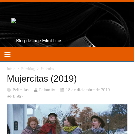
Inicio
Filmblog
Películas
Mujercitas (2019)
Películas
Palomiix
18 de diciembre de 2019
8.967