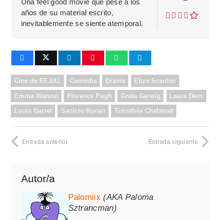
Una feel good movie que pese a los
años de su material escrito,
inevitablemente se siente atemporal.
Cine de EE.UU.
Comedia
Drama
Eliza Scanlen
Emma Watson
Florence Pugh
Greta Gerwig
Laura Dern
Louis Garrel
Saoirse Ronan
Timothée Chalamet
Entrada anterior
Entrada siguiente
Autor/a
Palomiix
(AKA Paloma
Sztrancman)