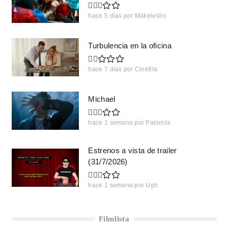
hace 5 días
por
Makelelillo
Turbulencia en la oficina
hace 7 días
por
Cinefila
Michael
hace 1 semana
por
Palomiix
Estrenos a vista de trailer
(31/7/2026)
hace 1 semana
por
Ugh
Filmlista