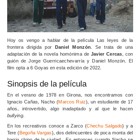
Hoy os vengo a hablar de la película Las leyes de la
frontera dirigida por
Daniel Monzón
. Se trata de una
adaptación de la novela homónima de
Javier Cercas
, con
guión de
Jorge Guerricaechevarría y
Daniel Monzón. El
film opta a 6 Goyas en esta edición de 2022.
Sinopsis de la película
En el verano de 1978 en Girona, nos encontramos con
Ignacio Cañas, Nacho (
Marcos Ruiz
), un estudiante de 17
años, introvertido, algo inadaptado y al que le hacen
bullying
.
En los recreativos conoce a Zarco (
Chechu Salgado
) y a
Tere (
Begoña Vargas
), dos delincuentes de poca monta del
barrio chino de la ciudad. Es entonces cuando Nacho se