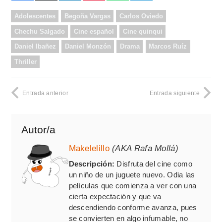
Adolescentes
Begoña Vargas
Carlos Oviedo
Chechu Salgado
Cine español
Cine quinqui
Daniel Ibañez
Daniel Monzón
Drama
Marcos Ruíz
Thriller
Entrada anterior
Entrada siguiente
Autor/a
Makelelillo
(AKA Rafa Mollá)
Descripción:
Disfruta del cine como
un niño de un juguete nuevo. Odia las
películas que comienza a ver con una
cierta expectación y que va
descendiendo conforme avanza, pues
se convierten en algo infumable, no