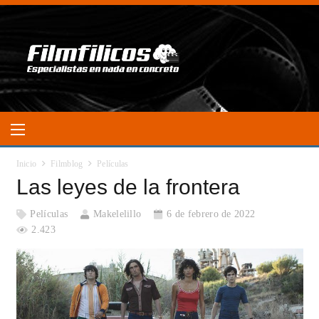
Inicio
Filmblog
Películas
Las leyes de la frontera
Películas
Makelelillo
6 de febrero de 2022
2.423