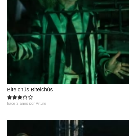
Bitelchús Bitelchús
hace 2 años
por
Arturo