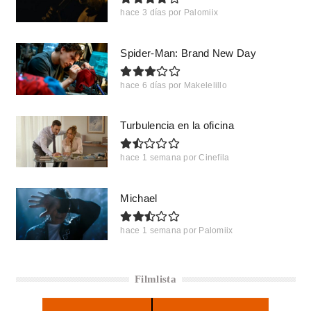
hace 3 días
por
Palomiix
Spider-Man: Brand New Day
hace 6 días
por
Makelelillo
Turbulencia en la oficina
hace 1 semana
por
Cinefila
Michael
hace 1 semana
por
Palomiix
Filmlista