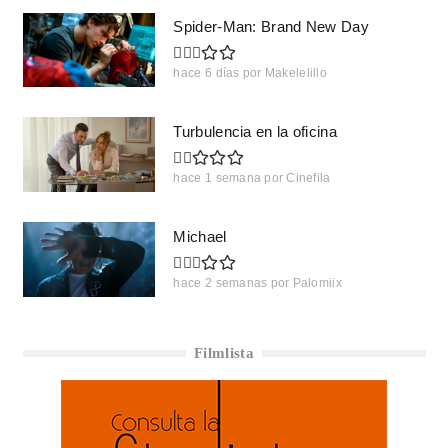
Spider-Man: Brand New Day
hace 6 días
por
Makelelillo
Turbulencia en la oficina
hace 1 semana
por
Cinefila
Michael
hace 2 semanas
por
Palomiix
Filmlista