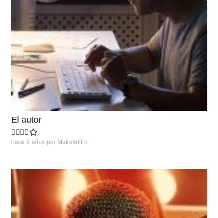
El autor
hace 9 años
por
Makelelillo