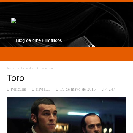
Inicio
Filmblog
Películas
Toro
Películas
silviaLT
19 de mayo de 2016
4.247