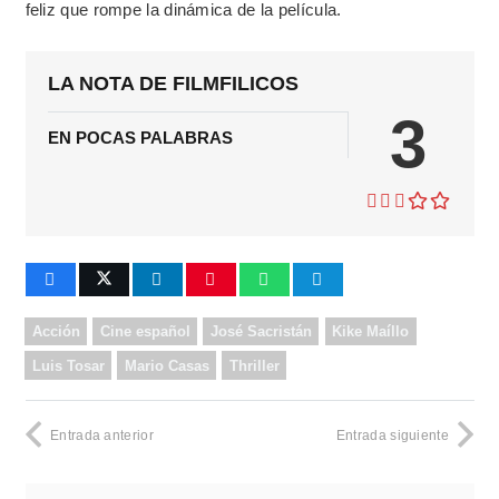
feliz que rompe la dinámica de la película.
LA NOTA DE FILMFILICOS
3
EN POCAS PALABRAS
Acción
Cine español
José Sacristán
Kike Maíllo
Luis Tosar
Mario Casas
Thriller
Entrada anterior
Entrada siguiente