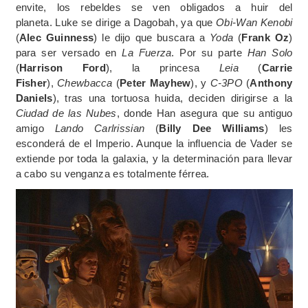
envite, los rebeldes se ven obligados a huir del
planeta. Luke se dirige a Dagobah, ya que
Obi-Wan Kenobi
(
Alec Guinness
) le dijo que buscara a
Yoda
(
Frank Oz
)
para ser versado en
La Fuerza
. Por su parte
Han Solo
(
Harrison Ford
), la princesa
Leia
(
Carrie
Fisher
),
Chewbacca
(
Peter Mayhew
), y
C-3PO
(
Anthony
Daniels
), tras una tortuosa huida, deciden dirigirse a la
Ciudad de las Nubes
, donde Han asegura que su antiguo
amigo
Lando Carlrissian
(
Billy Dee Williams
) les
esconderá de el Imperio. Aunque la influencia de Vader se
extiende por toda la galaxia, y la determinación para llevar
a cabo su venganza es totalmente férrea.