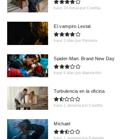
hace 24 horas
por
Cinefila
El vampiro Lestat
hace 3 días
por
Palomiix
Spider-Man: Brand New Day
hace 6 días
por
Makelelillo
Turbulencia en la oficina
hace 1 semana
por
Cinefila
Michael
hace 1 semana
por
Palomiix