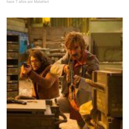
hace 7 años
por
MataHari