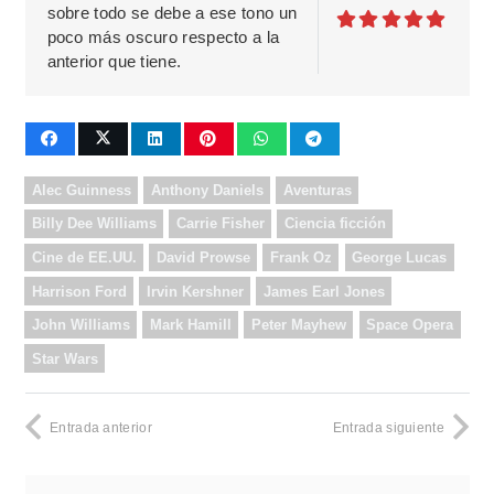
sobre todo se debe a ese tono un
poco más oscuro respecto a la
anterior que tiene.
Alec Guinness
Anthony Daniels
Aventuras
Billy Dee Williams
Carrie Fisher
Ciencia ficción
Cine de EE.UU.
David Prowse
Frank Oz
George Lucas
Harrison Ford
Irvin Kershner
James Earl Jones
John Williams
Mark Hamill
Peter Mayhew
Space Opera
Star Wars
Entrada anterior
Entrada siguiente