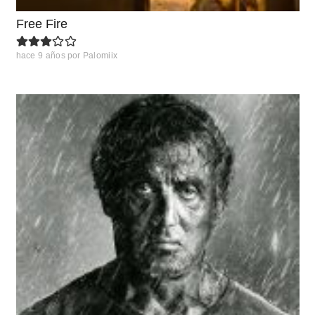
Free Fire
hace 9 años
por
Palomiix