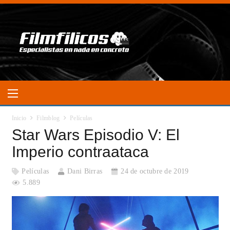
Inicio
Filmblog
Películas
Star Wars Episodio V: El
Imperio contraataca
Películas
Dani Birras
24 de octubre de 2019
5.889