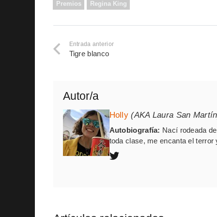
Premios
Regina King
Entrada anterior
Tigre blanco
Autor/a
Holly
(AKA Laura San Martín
Autobiografía:
Nací rodeada de 
toda clase, me encanta el terror 