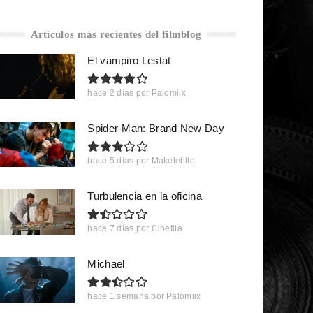
Artículos más recientes del filmblog
El vampiro Lestat
hace 2 días
por
Palomiix
Spider-Man: Brand New Day
hace 5 días
por
Makelelillo
Turbulencia en la oficina
hace 7 días
por
Cinefila
Michael
hace 1 semana
por
Palomiix