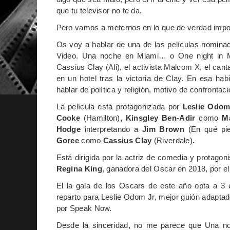
que tu televisor no te da.
Pero vamos a meternos en lo que de verdad impo
Os voy a hablar de una de las películas nomina
Video. Una noche en Miami… o One night in Mia
Cassius Clay (Ali), el activista Malcom X, el c
en un hotel tras la victoria de Clay. En esa ha
hablar de política y religión, motivo de confronta
La película está protagonizada por
Leslie Odom
Cooke
(Hamilton)
, Kinsgley Ben-Adir
como
M
Hodge
interpretando a
Jim Brown
(En qué pi
Goree
como
Cassius Clay
(Riverdale)
.
Está dirigida por la actriz de comedia y protagoni
Regina King
, ganadora del Oscar en 2018, por e
El la gala de los Oscars de este año opta a 3 e
reparto para Leslie Odom Jr, mejor guión adaptado
por Speak Now.
Desde la sinceridad, no me parece que Una 