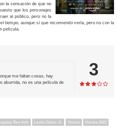
con la sensación de que no
 puesto que los personajes
aer al público, pero no la
l tiempo, aunque sí que recomiendo verla, pero no con la
 película.
3
orque me faltan cosas, hay
 aburrida, no es una película de
ingsley Ben-Adir
Leslie Odom Jr.
Oscars
Oscars 2021