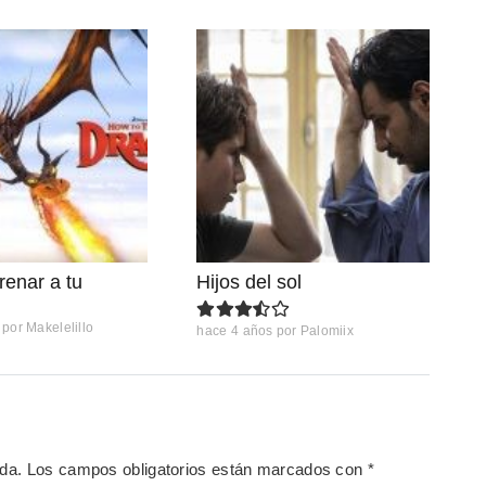
enar a tu
Hijos del sol
por
Makelelillo
hace 4 años
por
Palomiix
ada.
Los campos obligatorios están marcados con
*