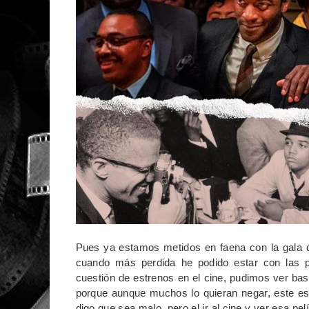
Pues ya estamos metidos en faena con la gala 
cuando más perdida he podido estar con las p
cuestión de estrenos en el cine, pudimos ver ba
porque aunque muchos lo quieran negar, este es 
digo que sea malo, pero el ir al cine y ver esa pe