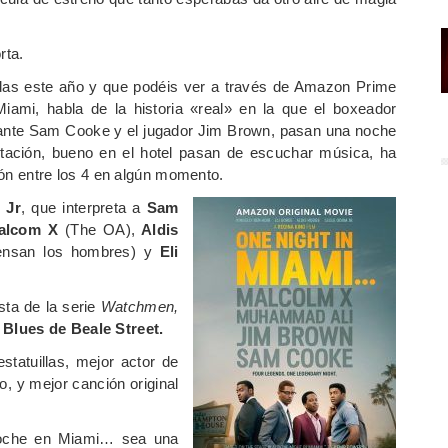
rta.
das este año y que podéis ver a través de Amazon Prime
mi, habla de la historia «real» en la que el boxeador
antante Sam Cooke y el jugador Jim Brown, pasan una noche
bitación, bueno en el hotel pasan de escuchar música, ha
ción entre los 4 en algún momento.
 Jr
, que interpreta a
Sam
alcom X
(The OA),
Aldis
ensan los hombres) y
Eli
sta de la serie
Watchmen,
l
Blues de Beale Street.
statuillas, mejor actor de
, y mejor canción original
noche en Miami… sea una