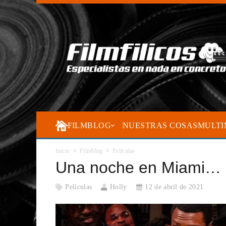
FILMBLOG
NUESTRAS COSAS
MULTI
Inicio
Filmblog
Películas
Una noche en Miami…
Películas
Holly
12 de abril de 2021