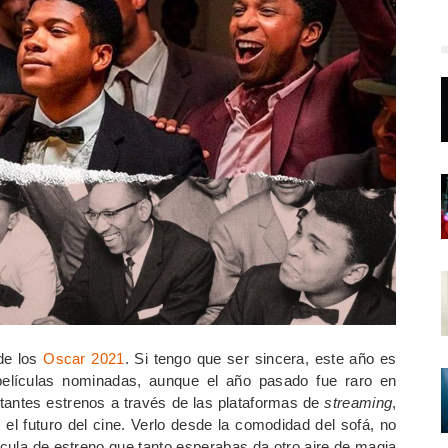
de los
Oscar 2021
. Si tengo que ser sincera, este año es
elículas nominadas, aunque el año pasado fue raro en
stantes estrenos a través de las plataformas de
streaming
,
el futuro del cine. Verlo desde la comodidad del sofá, no
lícula de estreno que tanto esperabas da otro aire de magia