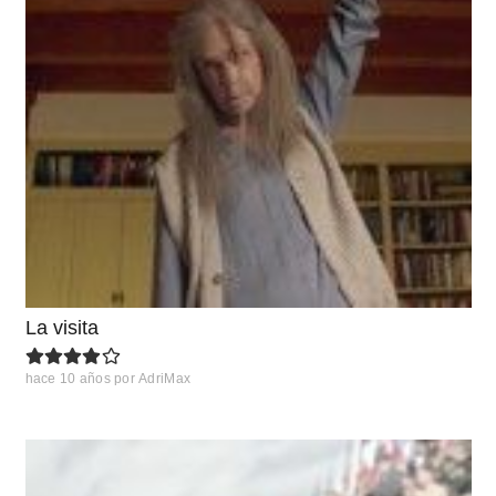
La visita
hace 10 años
por
AdriMax