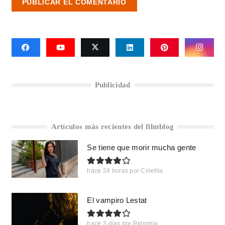
PUBLICAR EL COMENTARIO
Publicidad
Artículos más recientes del filmblog
Se tiene que morir mucha gente
hace 24 horas
por
Cinefila
El vampiro Lestat
hace 3 días
por
Palomiix