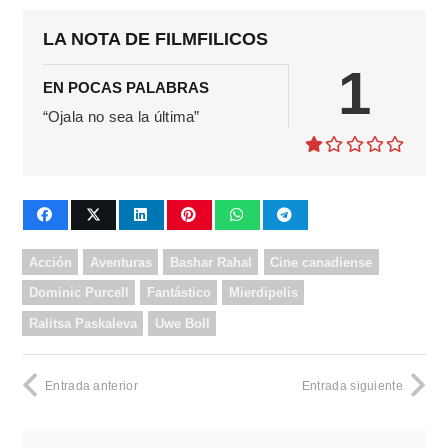
LA NOTA DE FILMFILICOS
1
EN POCAS PALABRAS
“Ojala no sea la última”
Acción
Aventuras
Bashar Rahal
Cine canadiense
Dominic Purcell
Fantástico
Mierdipelis
Ralitsa Paskaleva
Uwe Boll
Entrada anterior
Entrada siguiente