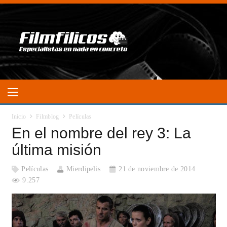
Inicio
Filmblog
Películas
En el nombre del rey 3: La
última misión
Películas
Mierdipelis
21 de noviembre de 2014
9.257