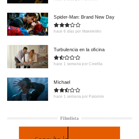
Spider-Man: Brand New Day
hace 6 días
por
Makelelillo
Turbulencia en la oficina
hace 1 semana
por
Cinefila
Michael
hace 1 semana
por
Palomiix
Filmlista