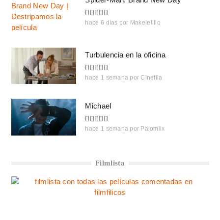
hace 6 días
por
Makelelillo
Turbulencia en la oficina
hace 1 semana
por
Cinefila
Michael
hace 1 semana
por
Palomiix
Filmlista