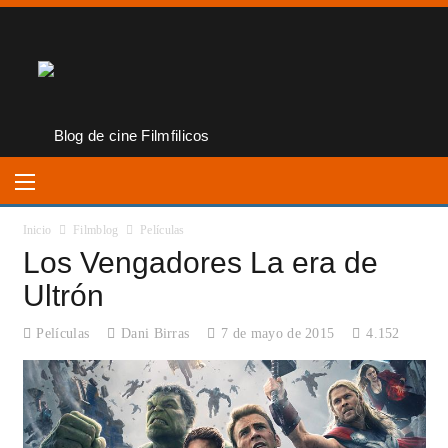
Inicio
Filmblog
Películas
Los Vengadores La era de
Ultrón
Películas
Dani Birras
7 de mayo de 2015
4.152