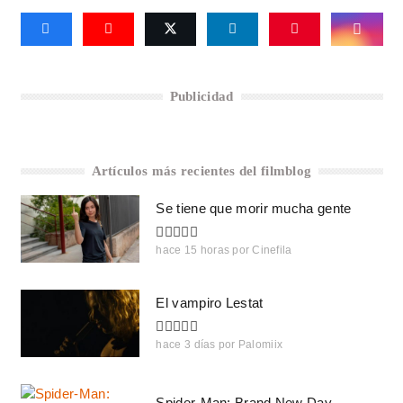
Publicidad
Artículos más recientes del filmblog
Se tiene que morir mucha gente
hace 15 horas
por
Cinefila
El vampiro Lestat
hace 3 días
por
Palomiix
Spider-Man: Brand New Day