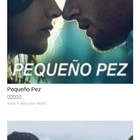
Pequeño Pez
hace 4 años
por
Holly