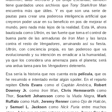
tiene guardados unos archivos que
Tony Stark/Iron Man
encuentra más que útiles. Y es que son una serie de
pautas para crear una poderosa inteligencia artificial que
creyeron poder usar en su beneficio en pos de mejorar el
mundo, pero nada más lejos de la realidad. Esta IA, ahora
bautizada como
Ultrón
, es tan fuerte que toma el control de
buena parte de las armaduras de
Iron Man
y las lanza
contra el resto de
Vengadores
, arruinando así su fiesta.
Ultrón
, con conciencia propia, es tan poderoso que va
evolucionando y su intención es erradicar a la humanidad,
ya que los considera una amenaza para el planeta; será
una ardua tarea para los
Vengadores
detenerlo.
Esa sería la historia que nos cuenta esta
película
, que os
he resumido e intentado evitar algún spoiler. En el reparto
repiten
Chris Evans
como el
Capitán
América
,
Robert
Downey Jr.
como
Iron Man
,
Chris Hemsworth
como
Thor
,
Scarlett Johansson
como la
Viuda Negra
,
Mark
Ruffalo
como
Hulk
,
Jeremy Renner
como
Ojo de Halcón
,
y
Samuel L. Jackson
como
Nick Furia
entre muchos