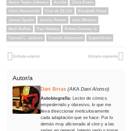
Aaron Taylor-Johnson
Acción
Chris Evans
Chris Hemsworth
Cine de EE.UU.
Elizabeth Olsen
James Spader
Jeremy Renner
Joss Whedon
Mark Ruffalo
Paul Bettany
Robert Downey Jr.
Samuel L. Jackson
Scarlett Johansson
Superhéroes
Entrada anterior
Entrada siguiente
Autor/a
Dani Birras
(AKA Dani Alonso)
Autobiografía:
Lector de cómics
empedernido y obsesivo, lo que me
lleva diseccionar meticulosamente
cada adaptación que se hace. Por lo
demás muy aficionado al cine y a las
series en general. Intento verlo o tomar