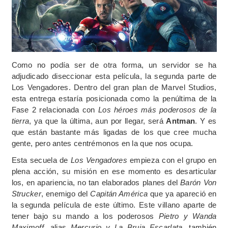
Como no podía ser de otra forma, un servidor se ha
adjudicado diseccionar esta película, la segunda parte de
Los Vengadores. Dentro del gran plan de Marvel Studios,
esta entrega estaría posicionada como la penúltima de la
Fase 2 relacionada con
Los héroes más poderosos de la
tierra
, ya que la última, aun por llegar, será
Antman
. Y es
que están bastante más ligadas de los que cree mucha
gente, pero antes centrémonos en la que nos ocupa.
Esta secuela de
Los Vengadores
empieza con el grupo en
plena acción, su misión en ese momento es desarticular
los, en apariencia, no tan elaborados planes del
Barón Von
Strucker
, enemigo del
Capitán América
que ya apareció en
la segunda película de este último. Este villano aparte de
tener bajo su mando a los poderosos
Pietro y Wanda
Maximoff
, alias
Mercurio y La Bruja Escarlata
, también