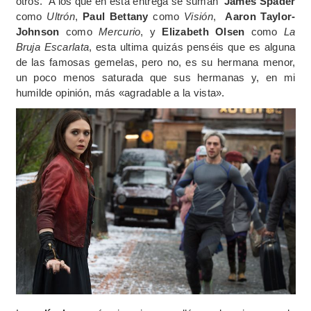
otros. A los que en esta entrega se suman
James Spader
como
Ultrón
,
Paul Bettany
como
Visión
,
Aaron Taylor-
Johnson
como
Mercurio
, y
Elizabeth Olsen
como
La
Bruja Escarlata
, esta ultima quizás penséis que es alguna
de las famosas gemelas, pero no, es su hermana menor,
un poco menos saturada que sus hermanas y, en mi
humilde opinión, más «agradable a la vista».