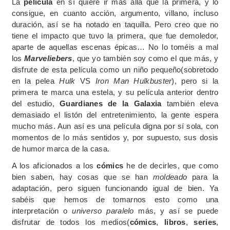
La
película
en sí quiere ir mas allá que la primera, y lo
consigue, en cuanto acción, argumento, villano, incluso
duración, así se ha notado en taquilla. Pero creo que no
tiene el impacto que tuvo la primera, que fue demoledor,
aparte de aquellas escenas épicas… No lo toméis a mal
los
Marveliebers
, que yo también soy como el que más, y
disfrute de esta película como un niño pequeño(sobretodo
en la pelea
Hulk
VS
Iron Man Hulkbuster
), pero si la
primera te marca una estela, y su película anterior dentro
del estudio,
Guardianes de la Galaxia
también eleva
demasiado el listón del entretenimiento, la gente espera
mucho más. Aun así es una película digna por sí sola, con
momentos de lo más sentidos y, por supuesto, sus dosis
de humor marca de la casa.
A los aficionados a los
cómics
he de decirles, que como
bien saben, hay cosas que se han
moldeado
para la
adaptación, pero siguen funcionando igual de bien. Ya
sabéis que hemos de tomarnos esto como una
interpretación o
universo paralelo
más, y así se puede
disfrutar de todos los medios(
cómics
,
libros
,
series
,