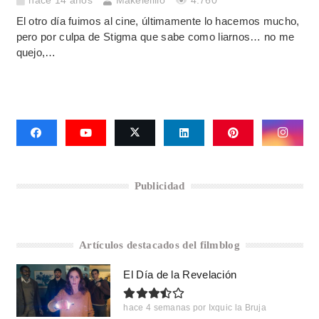
hace 14 años
Makelelillo
4.760
El otro día fuimos al cine, últimamente lo hacemos mucho,
pero por culpa de Stigma que sabe como liarnos… no me
quejo,…
Publicidad
Artículos destacados del filmblog
El Día de la Revelación
hace 4 semanas
por
Ixquic la Bruja