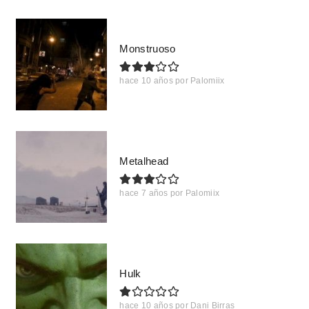
Monstruoso
hace 10 años
por
Palomiix
Metalhead
hace 7 años
por
Palomiix
Hulk
hace 10 años
por
Dani Birras