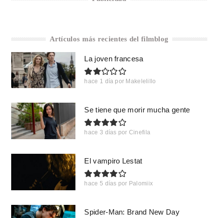
Artículos más recientes del filmblog
La joven francesa
hace 1 día
por
Makelelillo
Se tiene que morir mucha gente
hace 3 días
por
Cinefila
El vampiro Lestat
hace 5 días
por
Palomiix
Spider-Man: Brand New Day