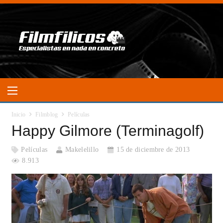
Inicio
Filmblog
Películas
Happy Gilmore (Terminagolf)
Películas
Makelelillo
15 de diciembre de 2013
8.913