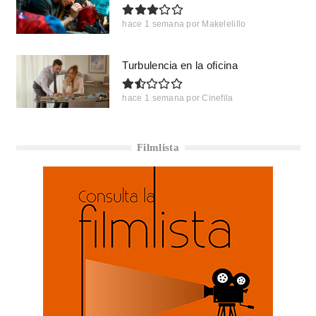
hace 1 semana
por
Makelelillo
Turbulencia en la oficina
hace 1 semana
por
Cinefila
Filmlista