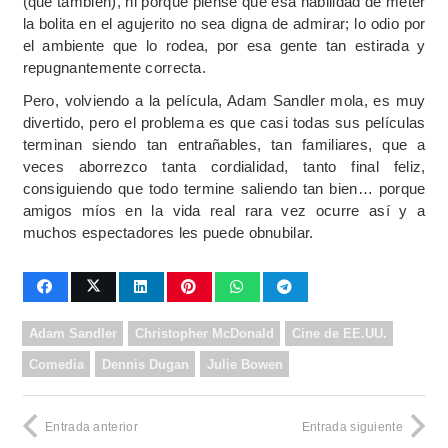
(que también), ni porque piense que esa habilidad de meter
la bolita en el agujerito no sea digna de admirar; lo odio por
el ambiente que lo rodea, por esa gente tan estirada y
repugnantemente correcta.
Pero, volviendo a la película, Adam Sandler mola, es muy
divertido, pero el problema es que casi todas sus películas
terminan siendo tan entrañables, tan familiares, que a
veces aborrezco tanta cordialidad, tanto final feliz,
consiguiendo que todo termine saliendo tan bien… porque
amigos míos en la vida real rara vez ocurre así y a
muchos espectadores les puede obnubilar.
Adam Sandler
Christopher McDonald
Cine de EE.UU.
Comedia
Dennis Dugan
Julie Bowen
Entrada anterior
Entrada siguiente