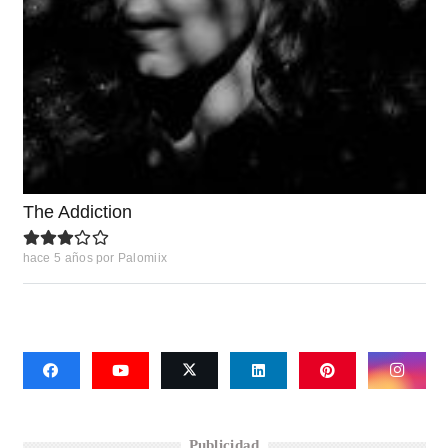
The Addiction
hace 5 años
por
Palomiix
Publicidad