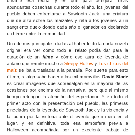
durante esa fecha, y es que para asegurar unas
abundantes cosechas durante todo el año, los jóvenes del
pueblo deben enfrentarse a Sawtooth Jack, una criatura
que se alza sobre los maizales y reta a los jóvenes a un
sangriento duelo donde cada año el ganador es declarado
un héroe entre la comunidad.
Una de mis principales dudas al haber leído la corta novela
original era ver cómo todo el relato podía dar para la
duración de un
filme
y cómo ese aura de leyenda de
antaño que remite mucho a
Sleepy Hollow
y
Los chicos del
maíz
se iba a trasladar a la pantalla. Por suerte para esto
último, si algo sabe hacer a las mil maravillas
David Slade
es crear imágenes que sobresalgan en la mayoría de las
ocasiones por encima de la narrativa, pero que al mismo
tiempo retengan la atención del espectador. Y en todo el
primer acto con la presentación del pueblo, las primeras
pinceladas de la leyenda de Sawtooth Jack y la violencia y
la locura por la victoria ante el evento que impera en el
lugar, y en definitiva, toda esa atmósfera previa a
Halloween acompañada por un excelente trabajo de