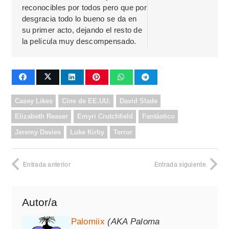
reconocibles por todos pero que por
desgracia todo lo bueno se da en
su primer acto, dejando el resto de
la película muy descompensado.
Casey Likes
Cine de EE.UU.
David Slade
Elizabeth Reaser
Emyri Crutchfield
Fantástico
Jeremy Davies
Luke Kirby
Terror
Entrada anterior
Entrada siguiente
Autor/a
Palomiix
(AKA Paloma