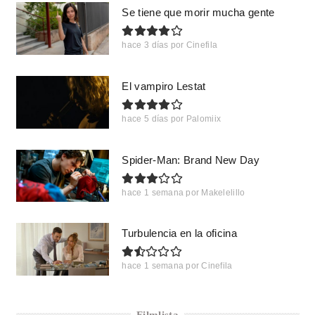
Se tiene que morir mucha gente
hace 3 días
por
Cinefila
El vampiro Lestat
hace 5 días
por
Palomiix
Spider-Man: Brand New Day
hace 1 semana
por
Makelelillo
Turbulencia en la oficina
hace 1 semana
por
Cinefila