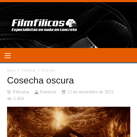
Inicio
Filmblog
Películas
Cosecha oscura
Películas
Palomiix
15 de noviembre de 2023
2.456