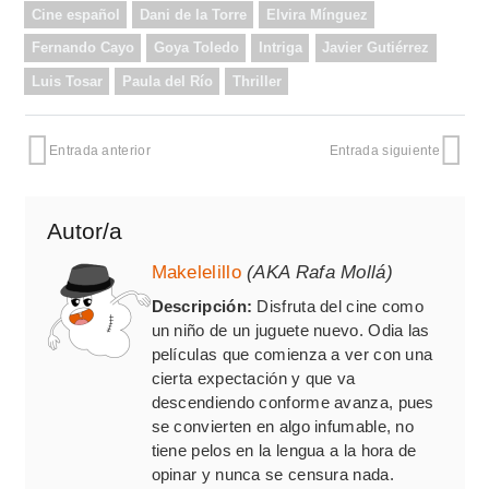
Cine español
Dani de la Torre
Elvira Mínguez
Fernando Cayo
Goya Toledo
Intriga
Javier Gutiérrez
Luis Tosar
Paula del Río
Thriller
Entrada anterior
Entrada siguiente
Autor/a
Makelelillo
(AKA Rafa Mollá)
Descripción:
Disfruta del cine como
un niño de un juguete nuevo. Odia las
películas que comienza a ver con una
cierta expectación y que va
descendiendo conforme avanza, pues
se convierten en algo infumable, no
tiene pelos en la lengua a la hora de
opinar y nunca se censura nada.