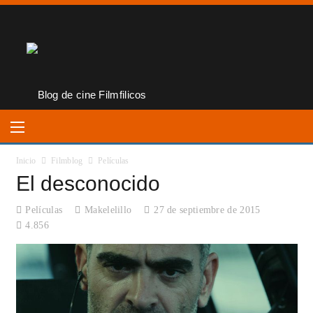
Inicio
Filmblog
Películas
El desconocido
Películas
Makelelillo
27 de septiembre de 2015
4.856