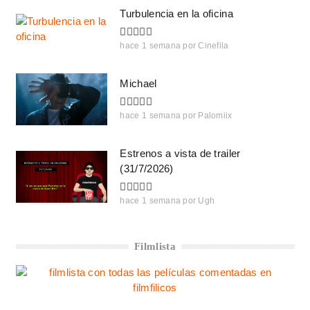
Turbulencia en la oficina
hace 1 semana
por
Cinefila
Michael
hace 1 semana
por
Palomiix
Estrenos a vista de trailer
(31/7/2026)
hace 1 semana
por
Ugh
Filmlista