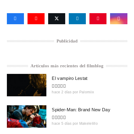
Publicidad
Artículos más recientes del filmblog
El vampiro Lestat
hace 2 días
por
Palomiix
Spider-Man: Brand New Day
hace 5 días
por
Makelelillo