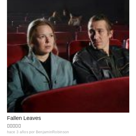
Fallen Leaves
hace 3 años
por
BenjaminRobinson