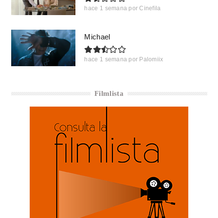
hace 1 semana
por
Cinefila
Michael
hace 1 semana
por
Palomiix
Filmlista