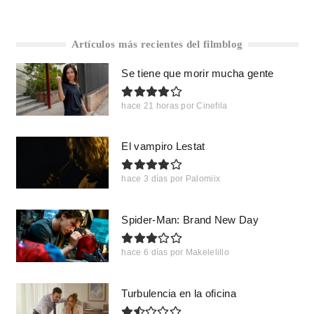
Artículos más recientes del filmblog
Se tiene que morir mucha gente
hace 21 horas
por
Cinefila
El vampiro Lestat
hace 3 días
por
Palomiix
Spider-Man: Brand New Day
hace 6 días
por
Makelelillo
Turbulencia en la oficina