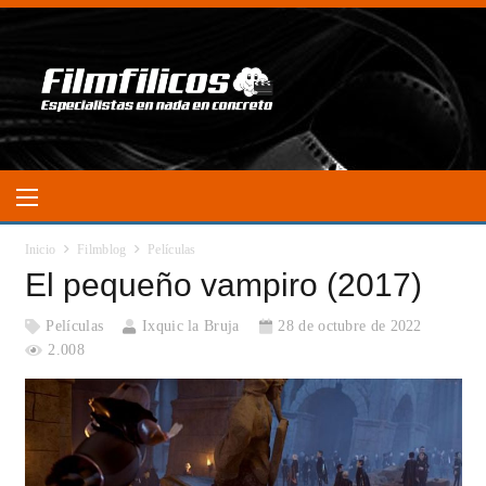
Inicio
Filmblog
Películas
El pequeño vampiro (2017)
Películas
Ixquic la Bruja
28 de octubre de 2022
2.008