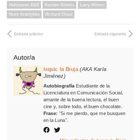
Halloween 2022
Karsten Kiileric
Larry Wilson
Niels Grønlykke
Richard Claus
Entrada anterior
Entrada siguiente
Autor/a
Ixquic la Bruja
(AKA Karla
Jiménez)
Autobiografía
Estudiante de la
Licenciatura en Comunicación Social,
amante de la buena lectura, el buen
cine y, sobre todo, el buen chocolate.
Frase:
"Si me pierdo, que me busquen
en la Luna".