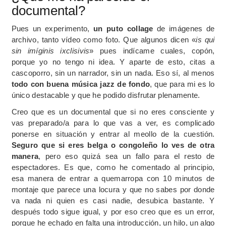
documental?
Pues un experimento,
un puto collage
de imágenes de
archivo, tanto vídeo como foto. Que algunos dicen «
is qui
sin imíginis ixclisivis
» pues indícame cuales, copón,
porque yo no tengo ni idea. Y aparte de esto, citas a
cascoporro, sin un narrador, sin un nada. Eso sí, al menos
todo con buena música jazz de fondo
, que para mi es lo
único destacable y que he podido disfrutar plenamente.
Creo que es un documental que si no eres consciente y
vas preparado/a para lo que vas a ver, es complicado
ponerse en situación y entrar al meollo de la cuestión.
Seguro que si eres belga o congoleño lo ves de otra
manera
, pero eso quizá sea un fallo para el resto de
espectadores. Es que, como he comentado al principio,
esa manera de entrar a quemarropa con 10 minutos de
montaje que parece una locura y que no sabes por donde
va nada ni quien es casi nadie, desubica bastante. Y
después todo sigue igual, y por eso creo que es un error,
porque he echado en falta una introducción, un hilo, un algo