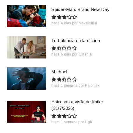
Spider-Man: Brand New Day
hace 4 días
por
Makelelillo
Turbulencia en la oficina
hace 6 días
por
Cinefila
Michael
hace 1 semana
por
Palomiix
Estrenos a vista de trailer
(31/7/2026)
hace 1 semana
por
Ugh