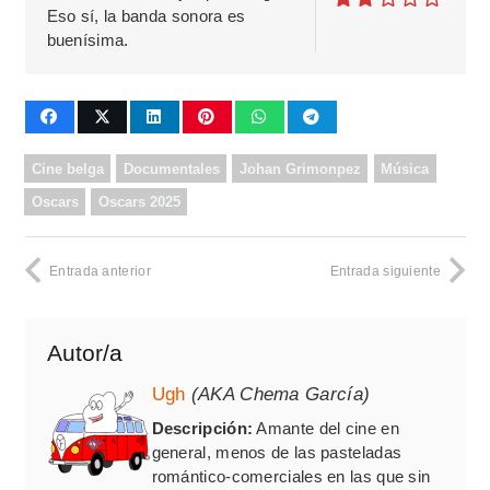
Eso sí, la banda sonora es
buenísima.
Cine belga
Documentales
Johan Grimonpez
Música
Oscars
Oscars 2025
Entrada anterior
Entrada siguiente
Autor/a
Ugh
(AKA Chema García)
Descripción:
Amante del cine en
general, menos de las pasteladas
romántico-comerciales en las que sin