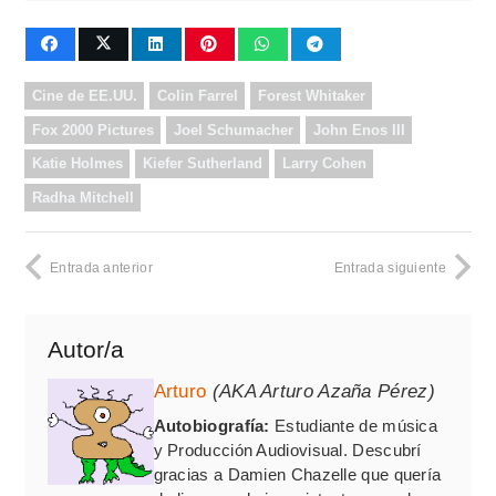
Cine de EE.UU.
Colin Farrel
Forest Whitaker
Fox 2000 Pictures
Joel Schumacher
John Enos III
Katie Holmes
Kiefer Sutherland
Larry Cohen
Radha Mitchell
Entrada anterior
Entrada siguiente
Autor/a
Arturo
(AKA Arturo Azaña Pérez)
Autobiografía:
Estudiante de música
y Producción Audiovisual. Descubrí
gracias a Damien Chazelle que quería