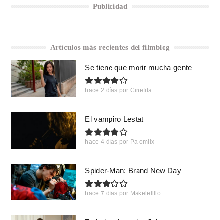
Publicidad
Artículos más recientes del filmblog
Se tiene que morir mucha gente
hace 2 días
por
Cinefila
El vampiro Lestat
hace 4 días
por
Palomiix
Spider-Man: Brand New Day
hace 7 días
por
Makelelillo