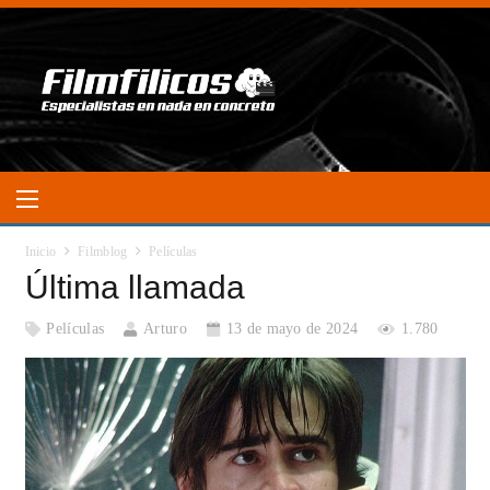
Inicio
Filmblog
Películas
Última llamada
Películas
Arturo
13 de mayo de 2024
1.780