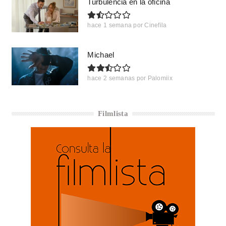
Turbulencia en la oficina
hace 1 semana
por
Cinefila
Michael
hace 2 semanas
por
Palomiix
Filmlista