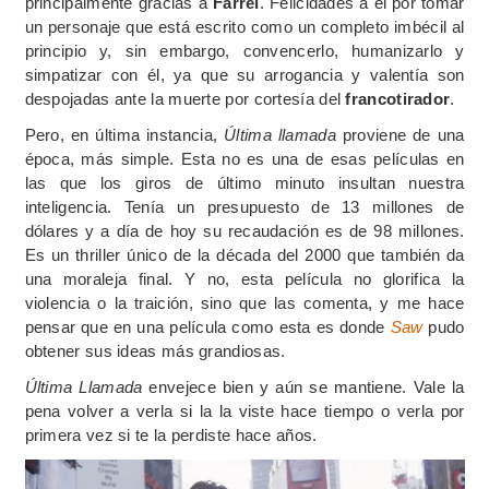
principalmente gracias a
Farrel
. Felicidades a él por tomar
un personaje que está escrito como un completo imbécil al
principio y, sin embargo, convencerlo, humanizarlo y
simpatizar con él, ya que su arrogancia y valentía son
despojadas ante la muerte por cortesía del
francotirador
.
Pero, en última instancia,
Última llamada
proviene de una
época, más simple. Esta no es una de esas películas en
las que los giros de último minuto insultan nuestra
inteligencia. Tenía un presupuesto de 13 millones de
dólares y a día de hoy su recaudación es de 98 millones.
Es un thriller único de la década del 2000 que también da
una moraleja final. Y no, esta película no glorifica la
violencia o la traición, sino que las comenta, y me hace
pensar que en una película como esta es donde
Saw
pudo
obtener sus ideas más grandiosas.
Última Llamada
envejece bien y aún se mantiene. Vale la
pena volver a verla si la la viste hace tiempo o verla por
primera vez si te la perdiste hace años.