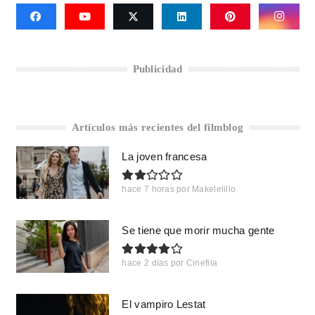
Publicidad
Artículos más recientes del filmblog
La joven francesa
hace 7 horas
por
Makelelillo
Se tiene que morir mucha gente
hace 2 días
por
Cinefila
El vampiro Lestat