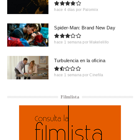
hace 4 días
por
Palomiix
Spider-Man: Brand New Day
hace 1 semana
por
Makelelillo
Turbulencia en la oficina
hace 1 semana
por
Cinefila
Filmlista