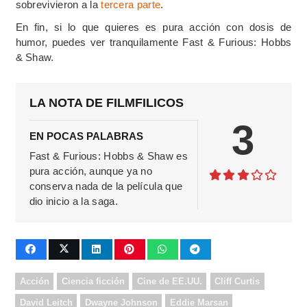
sobrevivieron a la
tercera parte
.
En fin, si lo que quieres es pura acción con dosis de
humor, puedes ver tranquilamente Fast & Furious: Hobbs
& Shaw.
LA NOTA DE FILMFILICOS
3
EN POCAS PALABRAS
Fast & Furious: Hobbs & Shaw es
pura acción, aunque ya no
conserva nada de la película que
dio inicio a la saga.
Acción
Ciencia ficción
Cine de EE.UU.
Cliff Curtis
David Leitch
Dwayne Johnson
Eddie Marsan