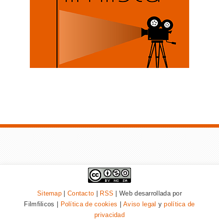
Sitemap
|
Contacto
|
RSS
| Web desarrollada por
Filmfilicos |
Política de cookies
|
Aviso legal
y
política de
privacidad