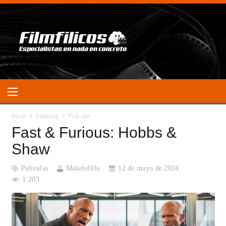
Inicio
Filmblog
Películas
Fast & Furious: Hobbs &
Shaw
Películas
Makelelillo
12 de mayo de 2024
1.203