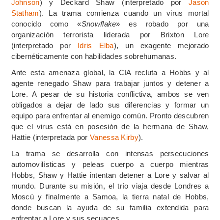
Johnson
) y Deckard Shaw (interpretado por
Jason
Statham
). La trama comienza cuando un virus mortal
conocido como «
Snowflake
» es robado por una
organización terrorista liderada por Brixton Lore
(interpretado por
Idris Elba
), un exagente mejorado
cibernéticamente con habilidades sobrehumanas.
Ante esta amenaza global, la CIA recluta a Hobbs y al
agente renegado Shaw para trabajar juntos y detener a
Lore. A pesar de su historia conflictiva, ambos se ven
obligados a dejar de lado sus diferencias y formar un
equipo para enfrentar al enemigo común. Pronto descubren
que el virus está en posesión de la hermana de Shaw,
Hattie (interpretada por
Vanessa Kirby
).
La trama se desarrolla con intensas persecuciones
automovilísticas y peleas cuerpo a cuerpo mientras
Hobbs, Shaw y Hattie intentan detener a Lore y salvar al
mundo. Durante su misión, el trío viaja desde Londres a
Moscú y finalmente a Samoa, la tierra natal de Hobbs,
donde buscan la ayuda de su familia extendida para
enfrentar a Lore y sus secuaces.