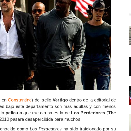
e en
Constantine
) del sello
Vertigo
dentro de la editorial de
iones bajo este departamento son más adultas y con menos
 la
película
que me ocupa es la de
Los Perdedores
(
The
or 2010 pasara desapercibida para muchos.
 conocido como
Los Perdedores
ha sido traicionado por su