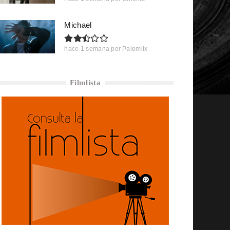
Michael
hace 1 semana
por
Palomiix
Filmlista