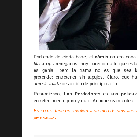
Partiendo de cierta base, el
cómic
no era nada 
black-ops
renegados muy parecida a lo que est
es genial, pero la trama no es que sea l
pretende: entretener sin tapujos. Claro, que 
americanada
de acción de principio a fin.
Resumiendo,
Los Perdedores
es una
películ
entretenimiento puro y duro. Aunque realmente el 
Es como darle un revolver a un niño de seis año
periódicos.