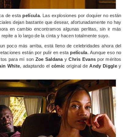
aca de esta
película
. Las explosiones por doquier no están
eciales dejan bastante que desear, afortunadamente no hay
ora en cambio encontramos algunas perlitas, sin ir más
 repite a lo largo de la cinta y hacen totalmente suyo.
un poco más arriba, está lleno de celebridades ahora del
etaciones están por pulir en esta
película
. Aunque eso no
stos para mí son
Zoe Saldana
y
Chris Evans
por méritos
ain White
, adaptando el
cómic
original de
Andy Diggle
y