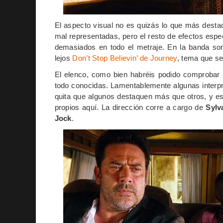
El aspecto visual no es quizás lo que más dest
mal representadas, pero el resto de efectos esp
demasiados en todo el metraje. En la banda son
lejos
Don’t Stop Believin’ de Journey
, tema que se
El elenco, como bien habréis podido comprobar 
todo conocidas. Lamentablemente algunas interpr
quita que algunos destaquen más que otros, y e
propios aquí. La dirección corre a cargo de
Sylv
Jock
.