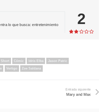
2
tra lo que busca: entretenimiento
 Short
Cómic
Idris Elba
Jason Patric
te
Vertigo
Zoe Saldana
Entrada siguiente
Mary and Max