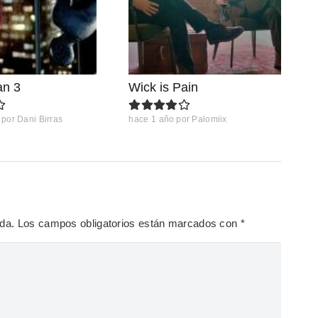
an 3
Wick is Pain
por
Dani Birras
hace 1 año
por
Palomiix
ada.
Los campos obligatorios están marcados con
*