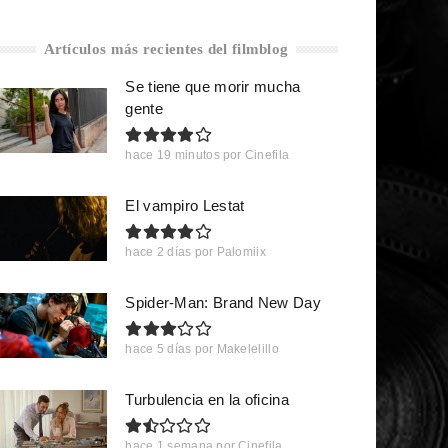
Artículos más recientes del filmblog
Se tiene que morir mucha
gente
hace 19 minutos
por
Cinefila
El vampiro Lestat
hace 2 días
por
Palomiix
Spider-Man: Brand New Day
hace 5 días
por
Makelelillo
Turbulencia en la oficina
hace 1 semana
por
Cinefila