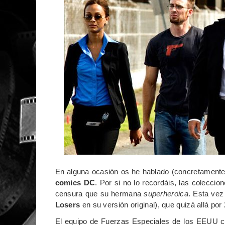
En alguna ocasión os he hablado (concretament
comics
DC
. Por si no lo recordáis, las colecc
censura que su hermana
superheroica
. Esta vez
Losers
en su versión original), que quizá allá p
El equipo de Fuerzas Especiales de los EEUU