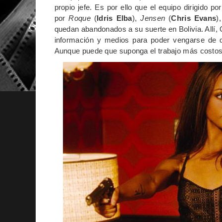
propio jefe. Es por ello que el equipo dirigido po
por
Roque
(
Idris Elba
),
Jensen
(
Chris Evans
)
quedan abandonados a su suerte en Bolivia. Allí,
información y medios para poder vengarse de qui
Aunque puede que suponga el trabajo más costos