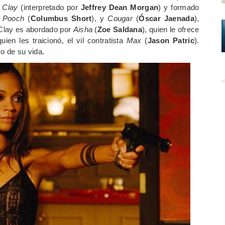
r
Clay
(interpretado por
Jeffrey Dean Morgan
) y formado
,
Pooch
(
Columbus Short
), y
Cougar
(
Óscar Jaenada
),
 Clay es abordado por
Aisha
(
Zoe Saldana
), quien le ofrece
en les traicionó, el vil contratista
Max
(
Jason Patric
).
o de su vida.