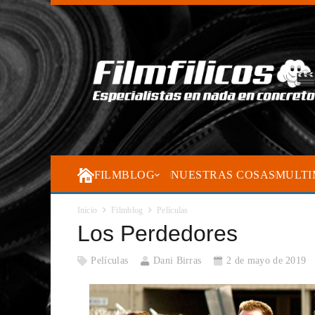
FILMBLOG
NUESTRAS COSAS
MULTI
Inicio
Filmblog
Películas
Los Perdedores
Películas
Dani Birras
2 de mayo de 2019