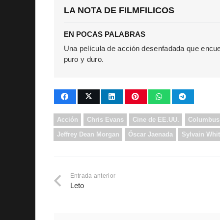
LA NOTA DE FILMFILICOS
EN POCAS PALABRAS
Una película de acción desenfadada que encuen
puro y duro.
Acción
Chris Evans
Cine de EE.UU.
Columbus
Jeffrey Dean Morgan
Óscar Jaenada
Sylvain Whi
Entrada anterior
Leto