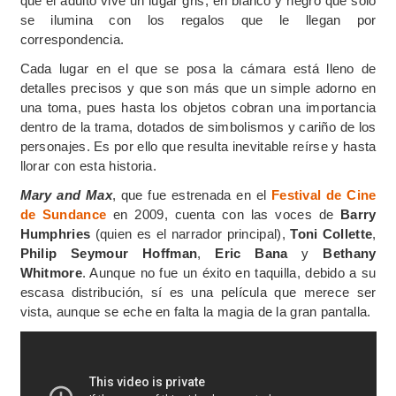
que el adulto vive un lugar gris, en blanco y negro que sólo
se ilumina con los regalos que le llegan por
correspondencia.
Cada lugar en el que se posa la cámara está lleno de
detalles precisos y que son más que un simple adorno en
una toma, pues hasta los objetos cobran una importancia
dentro de la trama, dotados de simbolismos y cariño de los
personajes. Es por ello que resulta inevitable reírse y hasta
llorar con esta historia.
Mary and Max
, que fue estrenada en el
Festival de Cine
de Sundance
en 2009, cuenta con las voces de
Barry
Humphries
(quien es el narrador principal),
Toni Collette
,
Philip Seymour Hoffman
,
Eric Bana
y
Bethany
Whitmore
. Aunque no fue un éxito en taquilla, debido a su
escasa distribución, sí es una película que merece ser
vista, aunque se eche en falta la magia de la gran pantalla.