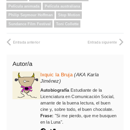
Película animada
Película australiana
Philip Seymour Hoffman
Stop Motion
Sundance Film Festival
Toni Collette
Entrada anterior
Entrada siguiente
Autor/a
Ixquic la Bruja
(AKA Karla
Jiménez)
Autobiografía
Estudiante de la
Licenciatura en Comunicación Social,
amante de la buena lectura, el buen
cine y, sobre todo, el buen chocolate.
Frase:
"Si me pierdo, que me busquen
en la Luna".