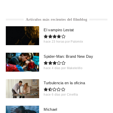
Artículos más recientes del filmblog
El vampiro Lestat
hace 23 horas
por
Palomiix
Spider-Man: Brand New Day
hace 4 días
por
Makelelillo
Turbulencia en la oficina
hace 6 días
por
Cinefila
Michael