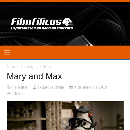
Inicio
Filmblog
Películas
Mary and Max
Películas
Ixquic la Bruja
4 de mayo de 2019
10.958