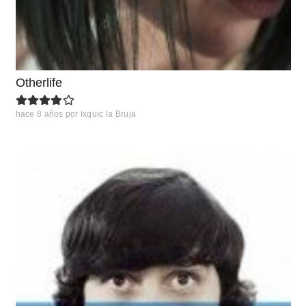
Otherlife
hace 8 años
por
Ixquic la Bruja