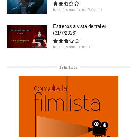
hace 1 semana
por
Palomiix
Estrenos a vista de trailer
(31/7/2026)
hace 1 semana
por
Ugh
Filmlista