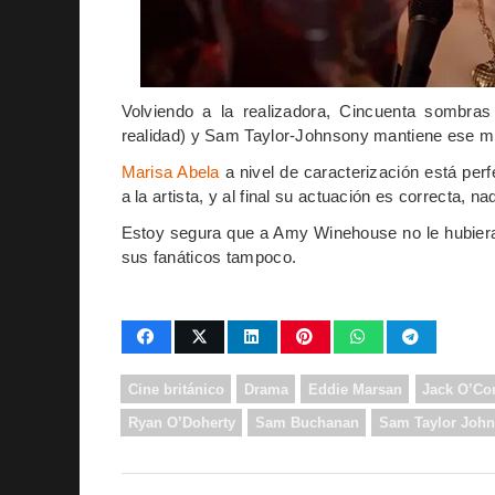
Volviendo a la realizadora, Cincuenta sombra
realidad) y Sam Taylor-Johnsony mantiene ese mi
Marisa Abela
a nivel de caracterización está perf
a la artista, y al final su actuación es correcta, n
Estoy segura que a Amy Winehouse no le hubiera
sus fanáticos tampoco.
Cine británico
Drama
Eddie Marsan
Jack O’Co
Ryan O’Doherty
Sam Buchanan
Sam Taylor Joh