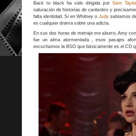
Back to black ha sido dirigida por
Sam Taylo
saturación de historias de cantantes y precisame
falta identidad. Si en Whitney o
Judy
sabíamos de
es cualquier drama sobre una adicta.
En sus dos horas de metraje me aburro, Amy con 
fue un alma atormentada , esos pasajes afort
escuchamos la BSO que básicamente es el CD que 