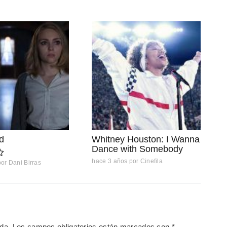
d
Whitney Houston: I Wanna
Dance with Somebody
hace 3 años
por
Cinefila
por
Dani Birras
ada.
Los campos obligatorios están marcados con
*