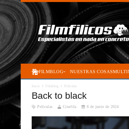
FILMBLOG
NUESTRAS COSAS
MULTI
Inicio
Filmblog
Películas
Back to black
Películas
Cinefila
8 de junio de 2024