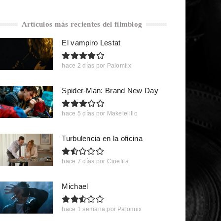
Artículos más recientes del filmblog
El vampiro Lestat
hace 2 días
por
Palomiix
Spider-Man: Brand New Day
hace 5 días
por
Makelelillo
Turbulencia en la oficina
hace 7 días
por
Cinefila
Michael
hace 1 semana
por
Palomiix