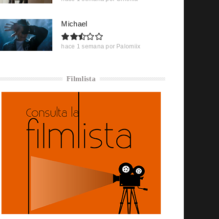
Michael
hace 1 semana
por
Palomiix
Filmlista