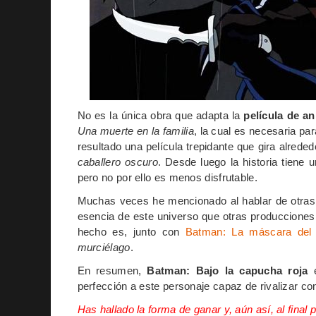
No es la única obra que adapta la
película de a
Una muerte en la familia
, la cual es necesaria pa
resultado una película trepidante que gira alred
caballero oscuro
. Desde luego la historia tiene
pero no por ello es menos disfrutable.
Muchas veces he mencionado al hablar de otras
esencia de este universo que otras produccione
hecho es, junto con
Batman: La máscara del
murciélago
.
En resumen,
Batman: Bajo la capucha roja
e
perfección a este personaje capaz de rivalizar co
Has hallado la forma de ganar y, aún así, al final