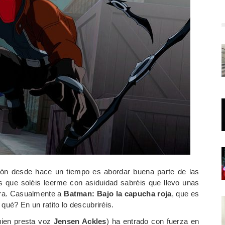
ción desde hace un tiempo es abordar buena parte de las
s que soléis leerme con asiduidad sabréis que llevo unas
era. Casualmente a
Batman: Bajo la capucha roja
, que es
qué? En un ratito lo descubriréis.
ien presta voz
Jensen Ackles
) ha entrado con fuerza en