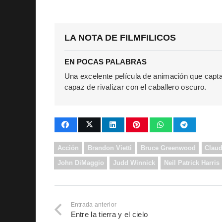
LA NOTA DE FILMFILICOS
EN POCAS PALABRAS
Una excelente película de animación que capta
capaz de rivalizar con el caballero oscuro.
Acción
Brandon Vietti
Bruce Greenwood
Claud
John DiMaggio
Judd Winnick
Neil Patrick Harris
Entrada anterior
Entre la tierra y el cielo