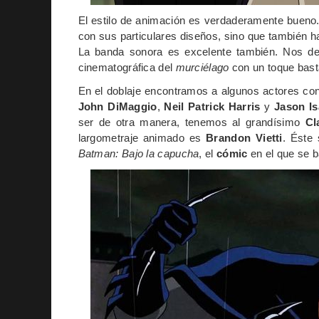
El estilo de animación es verdaderamente bueno
con sus particulares diseños, sino que también 
La banda sonora es excelente también. Nos del
cinematográfica del
murciélago
con un toque bas
En el doblaje encontramos a algunos actores con
John DiMaggio
,
Neil Patrick Harris
y
Jason I
ser de otra manera, tenemos al grandísimo
Cl
largometraje animado es
Brandon Vietti
. Éste
Batman: Bajo la capucha
, el
cómic
en el que se ba