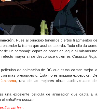
nimación
. Pues al principio tenemos ciertos fragmentos de
ra entender la trama que aquí se aborda. Todo ello da como
edor de un personaje capaz de poner en jaque al mismísimo
 un efecto mayor si se desconoce quién es
Capucha Roja
,
 películas de animación de
DC
que éstas captan mejor la
s con más presupuesto. Ésta no es ninguna excepción. De
 fantasma
, una de las mejores obras audiovisuales del
s una excelente película de animación que capta a la
n el
caballero oscuro
.
 perdéis ambos.