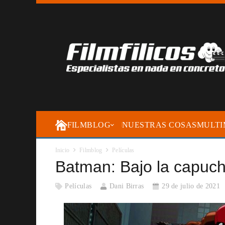
FILMBLOG
NUESTRAS COSAS
MULTI
Inicio
Filmblog
Películas
Batman: Bajo la capuch
Películas
Dani Birras
29 de julio de 2021