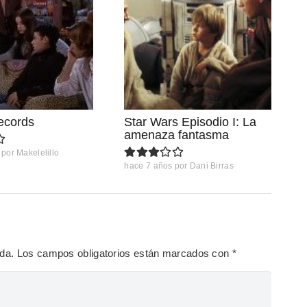
ecords
Star Wars Episodio I: La
amenaza fantasma
por
Makelelillo
hace 7 años
por
Dani Birras
ada.
Los campos obligatorios están marcados con
*