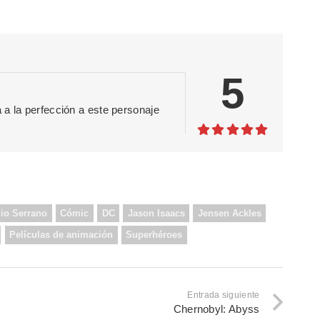
5
 a la perfección a este personaje
io Serrano
Cómic
DC
Jason Isaacs
Jensen Ackles
Películas de animación
Superhéroes
Entrada siguiente
Chernobyl: Abyss