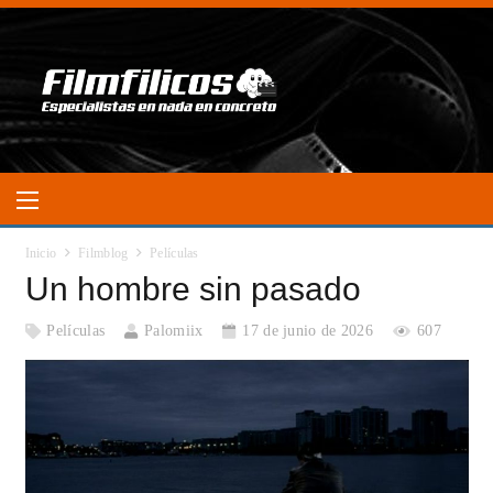
Inicio
Filmblog
Películas
Un hombre sin pasado
Películas
Palomiix
17 de junio de 2026
607