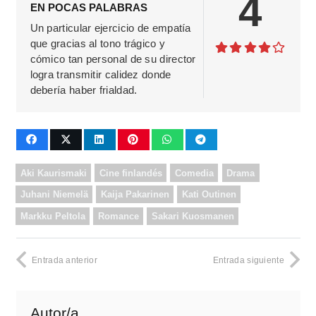
4
EN POCAS PALABRAS
Un particular ejercicio de empatía
que gracias al tono trágico y
cómico tan personal de su director
logra transmitir calidez donde
debería haber frialdad.
Aki Kaurismaki
Cine finlandés
Comedia
Drama
Juhani Niemelä
Kaija Pakarinen
Kati Outinen
Markku Peltola
Romance
Sakari Kuosmanen
Entrada anterior
Entrada siguiente
Autor/a