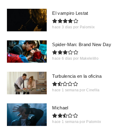
El vampiro Lestat
hace 3 días
por
Palomiix
Spider-Man: Brand New Day
hace 6 días
por
Makelelillo
Turbulencia en la oficina
hace 1 semana
por
Cinefila
Michael
hace 1 semana
por
Palomiix