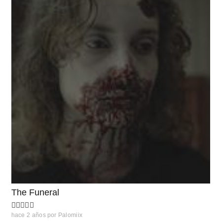
The Funeral
hace 2 años
por
Palomiix