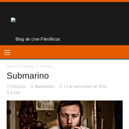
Inicio
Filmblog
Películas
Submarino
Películas
Makelelillo
13 de noviembre de 2016
4.180