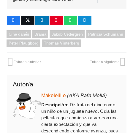
Cine danés
Drama
Jakob Cedergren
Patricia Schumann
Peter Plaugborg
Thomas Vinterberg
Entrada anterior
Entrada siguiente
Autor/a
Makelelillo
(AKA Rafa Mollá)
Descripción:
Disfruta del cine como
un niño de un juguete nuevo. Odia las
películas que comienza a ver con una
cierta expectación y que va
descendiendo conforme avanza, pues