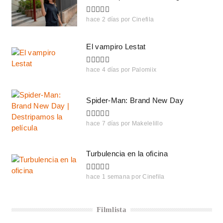
hace 2 días
por
Cinefila
El vampiro Lestat
hace 4 días
por
Palomiix
Spider-Man: Brand New Day
hace 7 días
por
Makelelillo
Turbulencia en la oficina
hace 1 semana
por
Cinefila
Filmlista