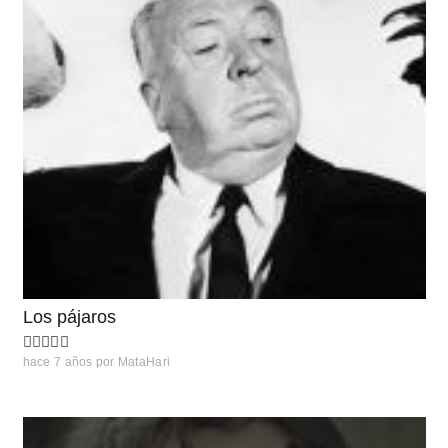
Los pájaros
hace 7 años
por
MataHari