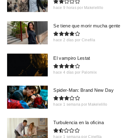
hace 9 horas
por
Makelelillo
Se tiene que morir mucha gente
hace 2 días
por
Cinefila
El vampiro Lestat
hace 4 días
por
Palomiix
Spider-Man: Brand New Day
hace 1 semana
por
Makelelillo
Turbulencia en la oficina
hace 1 semana
por
Cinefila