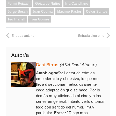
Fermí Reixach
Goizalde Núñez
Iria Castellano
Jorge Bosch
Juan Codina
Máximo Pastor
Oskar Santos
Teo Planell
Toni Gómez
Entrada anterior
Entrada siguiente
Autor/a
Dani Birras
(AKA Dani Alonso)
Autobiografía:
Lector de cómics
empedernido y obsesivo, lo que me
lleva diseccionar meticulosamente
cada adaptación que se hace. Por lo
demás muy aficionado al cine y a las
series en general. Intento verlo o tomar
todo con sentido del humor...muy
particular.
Frase:
"Tengo mas