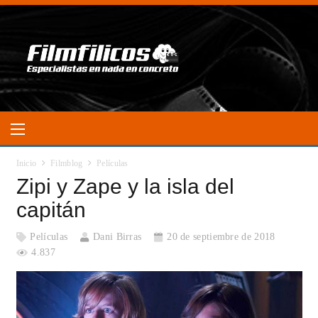
Inicio
Filmblog
Películas
Zipi y Zape y la isla del
capitán
Películas
Dani Birras
20 de septiembre de 2018
4.837