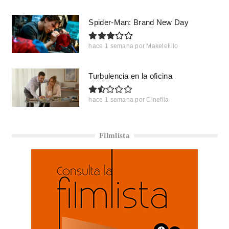
Spider-Man: Brand New Day
hace 1 semana
por
Makelelillo
Turbulencia en la oficina
hace 1 semana
por
Cinefila
Filmlista