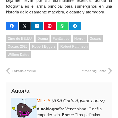
dejarme llevar por su estimulante estética, donde la
fotografía es el arma principal para sumergirnos en una
historia deliciosamente macabra, elegante y aterradora.
Cine de EE.UU.
Drama
Fantástico
Horror
Oscars
Oscars 2020
Robert Eggers
Robert Pattinson
Willem Dafoe
Entrada anterior
Entrada siguiente
Autor/a
Mlle. A
(AKA Carla Aguilar Lopez)
Autobiografía:
Venezolana. Cinéfila
empedernida.
Frase:
"Las películas