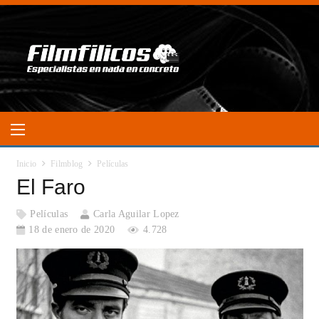
Inicio
Filmblog
Películas
El Faro
Películas
Carla Aguilar Lopez
18 de enero de 2020
4.728