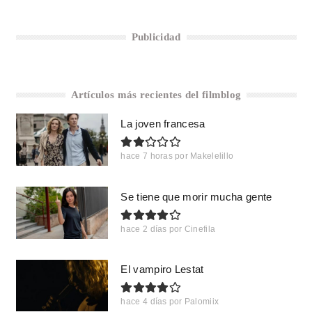
Publicidad
Artículos más recientes del filmblog
La joven francesa
hace 7 horas
por
Makelelillo
Se tiene que morir mucha gente
hace 2 días
por
Cinefila
El vampiro Lestat
hace 4 días
por
Palomiix