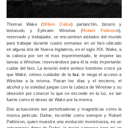
Thomas Wake (
Willem
Dafoe
) parlanchín, bizarro y
testarudo y Ephraim Winslow (
Robert
Pattinso
n),
reservado y trabajador, se encuentran aislados del mundo
para trabajar durante cuatro semanas en un faro ubicado
en alguna isla de Nueva Inglaterra, en el siglo XIX. Wake, a
la cabeza por ser el más experimentado, le impone las
tareas a Winslow, reservándose para él la más importante:
cuidar del faro. La tensión entre ambos hombres crece ya
que Wake, celoso cuidador de la
luz
, le niega el acceso a
Winslow a la misma. Pasan los días y el encierro, el
alcohol y la soledad juegan con la cabeza de Winslow y su
obsesión por conocer lo que se esconde en la luz, es tan
fuerte como el deseo de Wake por la misma.
Dos actuaciones tan perturbadoras y magnéticas como la
misma película: Dafoe, increíble como siempre y Robert
Pattinson, quien muestra una evolución monstruosa, es un
antagonista digno de Dafoe, la mejor sorpresa para mí en