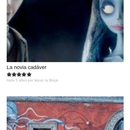
La novia cadáver
hace 5 años
por
Ixquic la Bruja