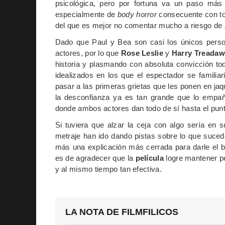
psicológica, pero por fortuna va un paso más 
especialmente de
body horror
consecuente con to
del que es mejor no comentar mucho a riesgo de
Dado que Paul y Bea son casi los únicos pers
actores, por lo que
Rose Leslie
y
Harry Treada
historia y plasmando con absoluta convicción t
idealizados en los que el espectador se familia
pasar a las primeras grietas que les ponen en jaq
la desconfianza ya es tan grande que lo empañ
donde ambos actores dan todo de sí hasta el punt
Si tuviera que alzar la ceja con algo sería en s
metraje han ido dando pistas sobre lo que suce
más una explicación más cerrada para darle el b
es de agradecer que la
película
logre mantener pe
y al mismo tiempo tan efectiva.
LA NOTA DE FILMFILICOS