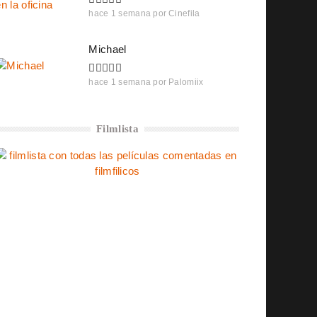
hace 1 semana
por
Cinefila
Michael
hace 1 semana
por
Palomiix
Filmlista