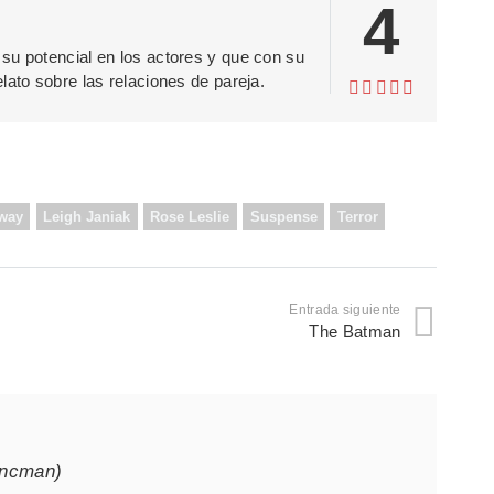
4
su potencial en los actores y que con su
lato sobre las relaciones de pareja.
away
Leigh Janiak
Rose Leslie
Suspense
Terror
Entrada siguiente
The Batman
ancman)