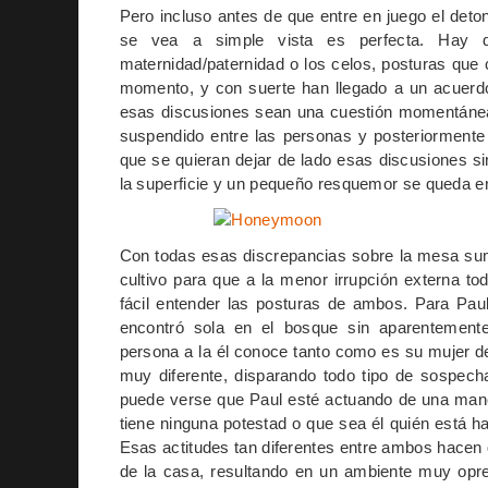
Pero incluso antes de que entre en juego el deto
se vea a simple vista es perfecta. Hay di
maternidad/paternidad o los celos, posturas que 
momento, y con suerte han llegado a un acuerdo
esas discusiones sean una cuestión momentánea,
suspendido entre las personas y posteriormente
que se quieran dejar de lado esas discusiones s
la superficie y un pequeño resquemor se queda enq
Con todas esas discrepancias sobre la mesa sum
cultivo para que a la menor irrupción externa t
fácil entender las posturas de ambos. Para Pau
encontró sola en el bosque sin aparentemente
persona a la él conoce tanto como es su mujer 
muy diferente, disparando todo tipo de sospec
puede verse que Paul esté actuando de una mane
tiene ninguna potestad o que sea él quién está 
Esas actitudes tan diferentes entre ambos hacen q
de la casa, resultando en un ambiente muy opresi