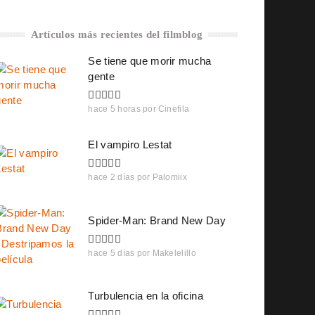
Artículos más recientes del filmblog
Se tiene que morir mucha
gente
hace 5 horas
por
Cinefila
El vampiro Lestat
hace 2 días
por
Palomiix
Spider-Man: Brand New Day
hace 5 días
por
Makelelillo
Turbulencia en la oficina