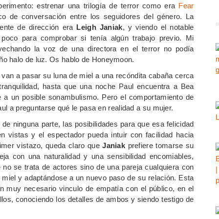
rimento: estrenar una trilogía de terror como era
Fear
 de conversación entre los seguidores del género. La
ente de dirección era
Leigh Janiak
, y viendo el notable
n poco para comprobar si tenía algún trabajo previo. Mi
vechando la voz de una directora en el terror no podía
ño halo de luz. Os hablo de Honeymoon.
 van a pasar su luna de miel a una recóndita cabaña cerca
ranquilidad, hasta que una noche Paul encuentra a Bea
uye a un posible sonambulismo. Pero el comportamiento de
aul a preguntarse qué le pasa en realidad a su mujer.
de ninguna parte, las posibilidades para que esa felicidad
 vistas y el espectador pueda intuir con facilidad hacia
rimer vistazo, queda claro que
Janiak
prefiere tomarse su
eja con una naturalidad y una sensibilidad encomiables,
 no se trata de actores sino de una pareja cualquiera con
 miel y adaptándose a un nuevo paso de su relación. Esta
un muy necesario vinculo de empatía con el público, en el
llos, conociendo los detalles de ambos y siendo testigo de