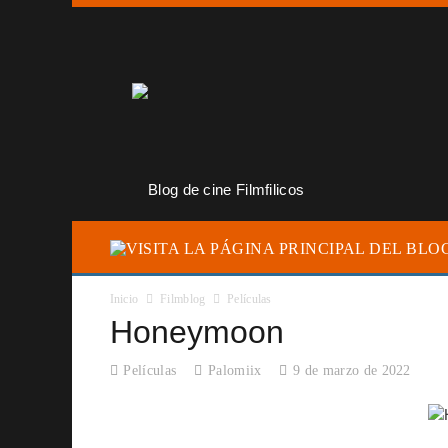
Inicio
Filmblog
Películas
Honeymoon
Películas
Palomiix
9 de marzo de 2022