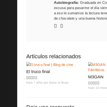
Autobiografía:
Graduada en Com
excusa para pasarme el día vien
a eso le sumamos la lectura ten
de chocolate y una buena histori
Artículos relacionados
El truco final
M3GAN
hace 7 años
por
Ixquic la Bruja
hace 10 mes