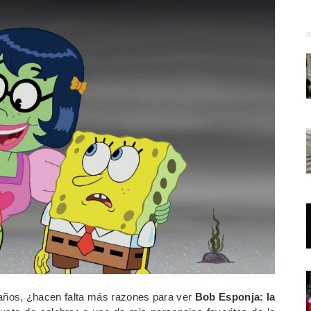
años, ¿hacen falta más razones para ver
Bob Esponja: la