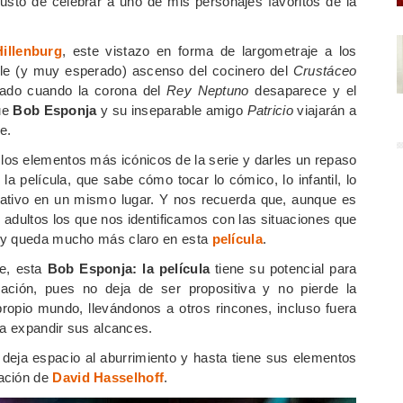
gusto de celebrar a uno de mis personajes favoritos de la
illenburg
, este vistazo en forma de largometraje a los
ble (y muy esperado) ascenso del cocinero del
Crustáceo
rado cuando la corona del
Rey Neptuno
desaparece y el
que
Bob Esponja
y su inseparable amigo
Patricio
viajarán a
e.
 los elementos más icónicos de la serie y darles un repaso
a película, que sabe cómo tocar lo cómico, lo infantil, lo
educativo en un mismo lugar. Y nos recuerda que, aunque es
adultos los que nos identificamos con las situaciones que
o y queda mucho más claro en esta
película
.
ie, esta
Bob Esponja: la película
tiene su potencial para
ación, pues no deja de ser propositiva y no pierde la
ropio mundo, llevándonos a otros rincones, incluso fuera
ra expandir sus alcances.
deja espacio al aburrimiento y hasta tiene sus elementos
pación de
David Hasselhoff
.