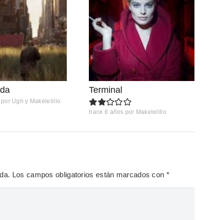
nda
Terminal
por
Ugh y Makelelillo
hace 6 años
por
Makelelillo
ada.
Los campos obligatorios están marcados con
*