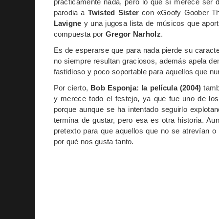
prácticamente nada, pero lo que sí merece ser 
parodia a
Twisted Sister
con «Goofy Goober Th
Lavigne
y una jugosa lista de músicos que apor
compuesta por
Gregor Narholz
.
Es de esperarse que para nada pierde su caracter
no siempre resultan graciosos, además apela dema
fastidioso y poco soportable para aquellos que n
Por cierto,
Bob Esponja: la película (2004)
tamb
y merece todo el festejo, ya que fue uno de lo
porque aunque se ha intentado seguirlo explota
termina de gustar, pero esa es otra historia. 
pretexto para que aquellos que no se atrevían o 
por qué nos gusta tanto.