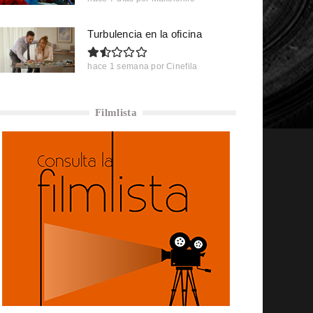
Turbulencia en la oficina
hace 1 semana
por
Cinefila
Filmlista