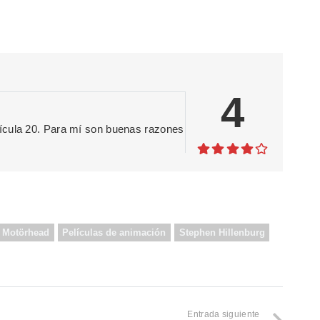
4
ícula 20. Para mí son buenas razones
Motörhead
Películas de animación
Stephen Hillenburg
Entrada siguiente