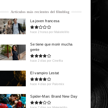
Artículos más recientes del filmblog
La joven francesa
hace 2 horas
por
Makelelillo
Se tiene que morir mucha
gente
hace 2 días
por
Cinefila
El vampiro Lestat
hace 4 días
por
Palomiix
Spider-Man: Brand New Day
hace 7 días
por
Makelelillo