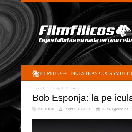
FILMBLOG
NUESTRAS COSAS
MULTI
Inicio
Filmblog
Películas
Bob Esponja: la películ
Películas
Ixquic la Bruja
10 de agosto de 