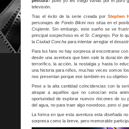
película
? pues yo les traigo varias por el puro 
televisión.
Tras el éxito de la serie creada por
Stephen H
personajes de
Fondo Bikini
nos sitúa en el posi
Crujiente
. Sin embargo, este sueño se ve frust
principal sospechoso es el
Sr. Cangrejo
. Por lo 
la
Ciudad Concha
para intentar arreglar el desastr
Para los fans no hay sorpresa al encontrarse con
desde una aventura que bien vale la duración de l
terrorífico, la acción, la nostalgia y hasta lo 
una historia para niños, muchas veces somos los 
nos presentan porque ese también es su objetiv
Pese a la alta cantidad coincidencias con la ser
atrapar a aquéllos que no conocían esta anim
oportunidad de explorar nuevos rincones de su p
del agua, no para traer algo novedoso, pero sí pa
La forma en que esta aventura esta diseñada no 
sorpresa como la breve, pero memorable partici