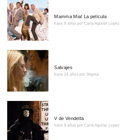
Mamma Mia! La película
hace 9 años
por
Carla Aguilar Lopez
Salvajes
hace 14 años
por
Stigma
V de Vendetta
hace 9 años
por
Carla Aguilar Lopez