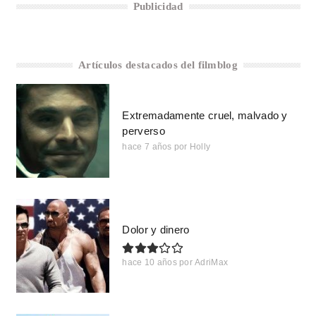
Publicidad
Artículos destacados del filmblog
Extremadamente cruel, malvado y
perverso
hace 7 años
por
Holly
Dolor y dinero
hace 10 años
por
AdriMax