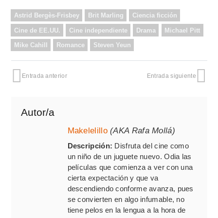
Astrid Bergès-Frisbey
Brit Marling
Ciencia ficción
Cine de EE.UU.
Cine independiente
Drama
Michael Pitt
Mike Cahill
Romance
Steven Yeun
Entrada anterior
Entrada siguiente
Autor/a
Makelelillo
(AKA Rafa Mollá)
Descripción:
Disfruta del cine como
un niño de un juguete nuevo. Odia las
películas que comienza a ver con una
cierta expectación y que va
descendiendo conforme avanza, pues
se convierten en algo infumable, no
tiene pelos en la lengua a la hora de