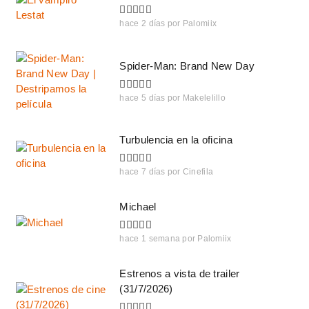
hace 2 días
por
Palomiix
Spider-Man: Brand New Day
hace 5 días
por
Makelelillo
Turbulencia en la oficina
hace 7 días
por
Cinefila
Michael
hace 1 semana
por
Palomiix
Estrenos a vista de trailer
(31/7/2026)