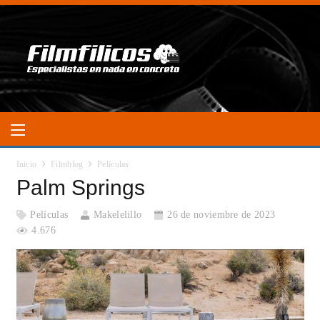
Inicio
Filmblog
Películas
Palm Springs
Películas
Makelelillo
26 de noviembre de 2023
4.676