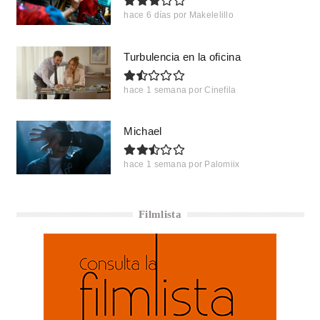
hace 6 días
por
Makelelillo
Turbulencia en la oficina
hace 1 semana
por
Cinefila
Michael
hace 1 semana
por
Palomiix
Filmlista