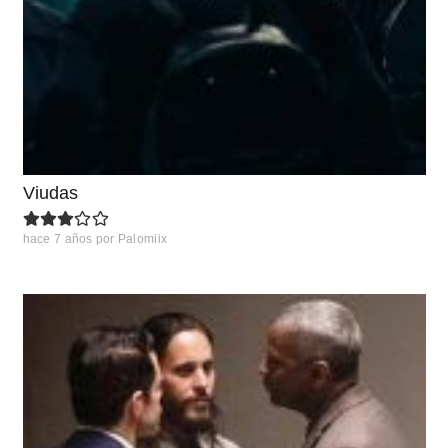
Viudas
hace 7 años
por
Palomiix