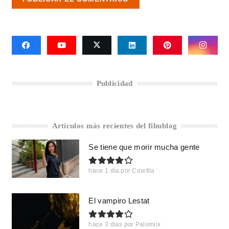
Publicidad
Artículos más recientes del filmblog
Se tiene que morir mucha gente
hace 1 día
por
Cinefila
El vampiro Lestat
hace 3 días
por
Palomiix