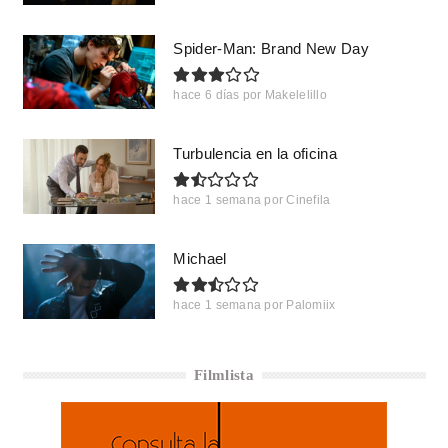
Spider-Man: Brand New Day
hace 6 días
por
Makelelillo
Turbulencia en la oficina
hace 1 semana
por
Cinefila
Michael
hace 1 semana
por
Palomiix
Filmlista