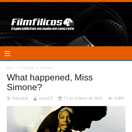
Inicio
Filmblog
Películas
What happened, Miss
Simone?
Películas
silviaLT
15 de febrero de 2016
4.089