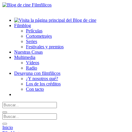
Filmblog
Películas
Cortometrajes
Series
Festivales y premios
Nuestras Cosas
Multimedia
Vídeos
Radio
Desayuna con filmfilicos
¿Y nosotros qué?
Los de los créditos
Con tacto
Inicio