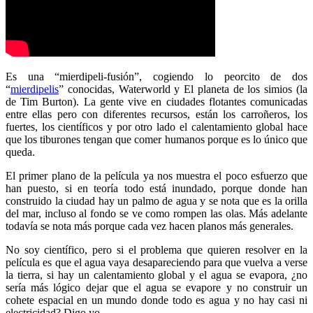
Es una “mierdipeli-fusión”, cogiendo lo peorcito de dos
“
mierdipelis
” conocidas, Waterworld y El planeta de los simios (la
de Tim Burton). La gente vive en ciudades flotantes comunicadas
entre ellas pero con diferentes recursos, están los carroñeros, los
fuertes, los científicos y por otro lado el calentamiento global hace
que los tiburones tengan que comer humanos porque es lo único que
queda.
El primer plano de la película ya nos muestra el poco esfuerzo que
han puesto, si en teoría todo está inundado, porque donde han
construido la ciudad hay un palmo de agua y se nota que es la orilla
del mar, incluso al fondo se ve como rompen las olas. Más adelante
todavía se nota más porque cada vez hacen planos más generales.
No soy científico, pero si el problema que quieren resolver en la
película es que el agua vaya desapareciendo para que vuelva a verse
la tierra, si hay un calentamiento global y el agua se evapora, ¿no
sería más lógico dejar que el agua se evapore y no construir un
cohete espacial en un mundo donde todo es agua y no hay casi ni
electricidad? Digo yo.