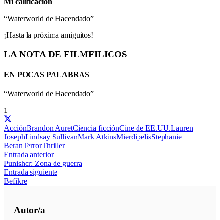
Mi calificación
“Waterworld de Hacendado”
¡Hasta la próxima amiguitos!
LA NOTA DE FILMFILICOS
EN POCAS PALABRAS
“Waterworld de Hacendado”
1
Acción
Brandon Auret
Ciencia ficción
Cine de EE.UU.
Lauren
Joseph
Lindsay Sullivan
Mark Atkins
Mierdipelis
Stephanie
Beran
Terror
Thriller
Entrada anterior
Punisher: Zona de guerra
Entrada siguiente
Befikre
Autor/a