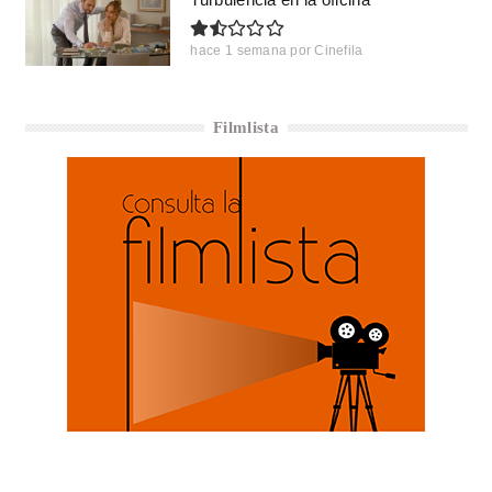
hace 1 semana
por
Cinefila
Filmlista