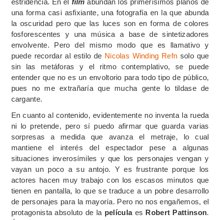
estridencia. En el
film
abundan los primerísimos planos de
una forma casi asfixiante, una fotografía en la que abunda
la oscuridad pero que las luces son en forma de colores
fosforescentes y una música a base de sintetizadores
envolvente. Pero del mismo modo que es llamativo y
puede recordar al estilo de
Nicolas Winding Refn
solo que
sin las metáforas y el ritmo contemplativo, se puede
entender que no es un envoltorio para todo tipo de público,
pues no me extrañaría que mucha gente lo tildase de
cargante.
En cuanto al contenido, evidentemente no inventa la rueda
ni lo pretende, pero sí puedo afirmar que guarda varias
sorpresas a medida que avanza el metraje, lo cual
mantiene el interés del espectador pese a algunas
situaciones inverosímiles y que los personajes vengan y
vayan un poco a su antojo. Y es frustrante porque los
actores hacen muy trabajo con los escasos minutos que
tienen en pantalla, lo que se traduce a un pobre desarrollo
de personajes para la mayoría. Pero no nos engañemos, el
protagonista absoluto de la
película
es
Robert Pattinson
.