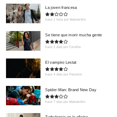
La joven francesa
hace 1 hora
por
Makelelillo
Se tiene que morir mucha gente
hace 2 días
por
Cinefila
El vampiro Lestat
hace 4 días
por
Palomiix
Spider-Man: Brand New Day
hace 7 días
por
Makelelillo
Turbulencia en la oficina