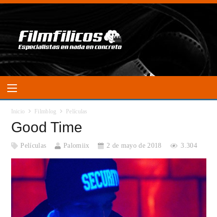
Inicio
Filmblog
Películas
Good Time
Películas
Palomiix
2 de mayo de 2018
3.304