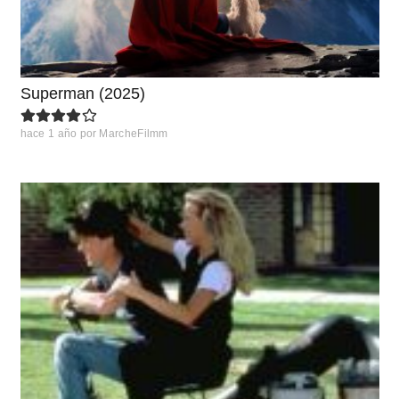
Superman (2025)
hace 1 año
por
MarcheFilmm