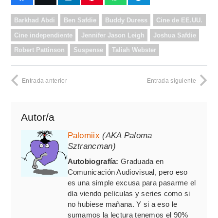
Barkhad Abdi
Ben Safdie
Buddy Duress
Cine de EE.UU.
Cine independiente
Jennifer Jason Leigh
Joshua Safdie
Robert Pattinson
Suspense
Taliah Webster
Entrada anterior
Entrada siguiente
Autor/a
Palomiix
(AKA Paloma
Sztrancman)
Autobiografía:
Graduada en
Comunicación Audiovisual, pero eso
es una simple excusa para pasarme el
día viendo películas y series como si
no hubiese mañana. Y si a eso le
sumamos la lectura tenemos el 90%