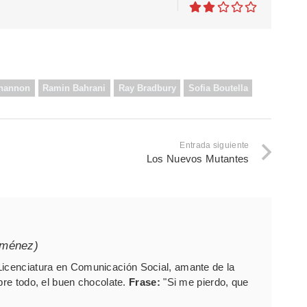
Shannon
Ramin Bahrani
Ray Bradbury
Sofia Boutella
Entrada siguiente
Los Nuevos Mutantes
iménez)
Licenciatura en Comunicación Social, amante de la
bre todo, el buen chocolate.
Frase:
"Si me pierdo, que