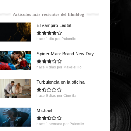
Artículos más recientes del filmblog
El vampiro Lestat
hace 1 día
por
Palomiix
Spider-Man: Brand New Day
hace 4 días
por
Makelelillo
Turbulencia en la oficina
hace 6 días
por
Cinefila
Michael
hace 1 semana
por
Palomiix