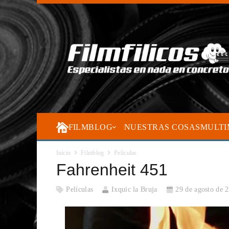
FILMBLOG
NUESTRAS COSAS
MULTI
Inicio
Filmblog
Películas
Fahrenheit 451
Películas
Ixquic la Bruja
29 de agosto de 