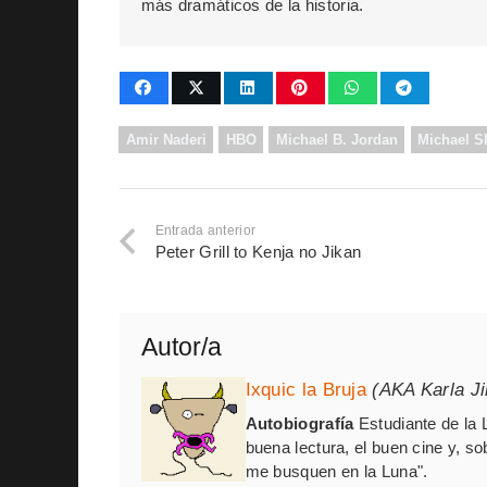
más dramáticos de la historia.
Amir Naderi
HBO
Michael B. Jordan
Michael 
Entrada anterior
Peter Grill to Kenja no Jikan
Autor/a
Ixquic la Bruja
(AKA Karla J
Autobiografía
Estudiante de la 
buena lectura, el buen cine y, so
me busquen en la Luna".