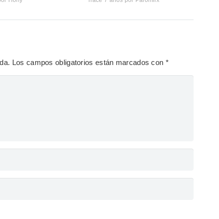
por
Holly
hace 7 años
por
Palomiix
ada.
Los campos obligatorios están marcados con
*