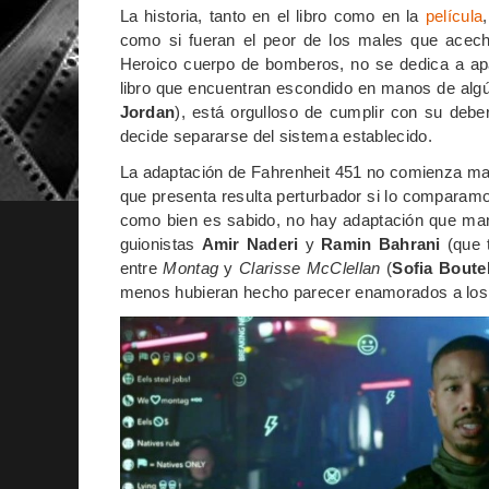
La historia, tanto en el libro como en la
película
como si fueran el peor de los males que acecha
Heroico cuerpo de bomberos, no se dedica a apa
libro que encuentran escondido en manos de algú
Jordan
), está orgulloso de cumplir con su debe
decide separarse del sistema establecido.
La adaptación de Fahrenheit 451 no comienza mal, 
que presenta resulta perturbador si lo comparamo
como bien es sabido, no hay adaptación que mant
guionistas
Amir Naderi
y
Ramin Bahrani
(que t
entre
Montag
y
Clarisse McClellan
(
Sofia Boutel
menos hubieran hecho parecer enamorados a los