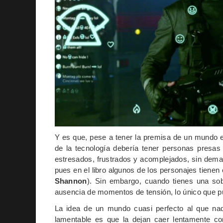
Y es que, pese a tener la premisa de un mundo e
de la tecnología debería tener personas presas
estresados, frustrados y acomplejados, sin dem
pues en el libro algunos de los personajes tienen
Shannon
). Sin embargo, cuando tienes una sob
ausencia de momentos de tensión, lo único que p
La idea de un mundo cuasi perfecto al que nadie
lamentable es que la dejan caer lentamente co