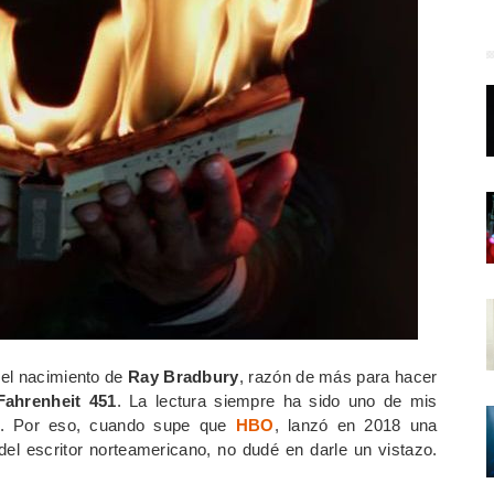
el nacimiento de
Ray Bradbury
, razón de más para hacer
Fahrenheit 451
. La lectura siempre ha sido uno de mis
ne. Por eso, cuando supe que
HBO
, lanzó en 2018 una
del escritor norteamericano, no dudé en darle un vistazo.