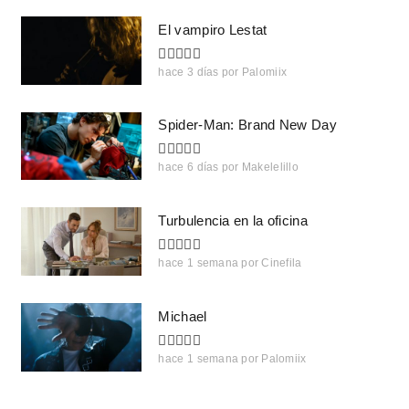
El vampiro Lestat
hace 3 días
por
Palomiix
Spider-Man: Brand New Day
hace 6 días
por
Makelelillo
Turbulencia en la oficina
hace 1 semana
por
Cinefila
Michael
hace 1 semana
por
Palomiix