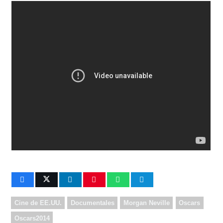
Cine de EE.UU.
Documentales
Morgan Neville
Oscars
Oscars2014