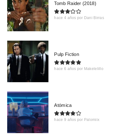
Tomb Raider (2018)
hace 4 años
por
Dani Birras
Pulp Fiction
hace 6 años
por
Makelelillo
Atómica
hace 9 años
por
Palomiix