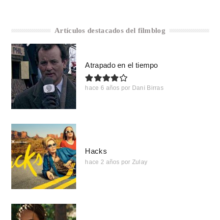
Artículos destacados del filmblog
Atrapado en el tiempo
hace 6 años
por
Dani Birras
Hacks
hace 2 años
por
Zulay