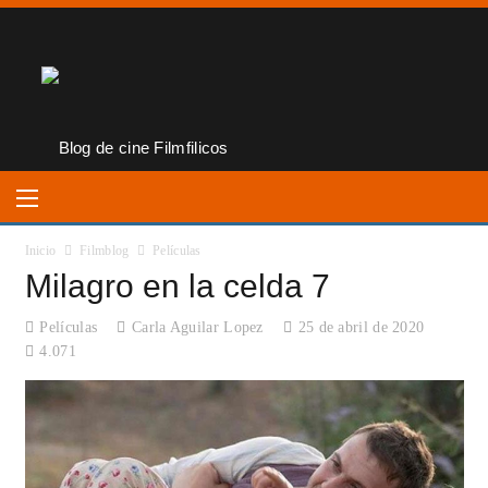
Inicio
Filmblog
Películas
Milagro en la celda 7
Películas
Carla Aguilar Lopez
25 de abril de 2020
4.071