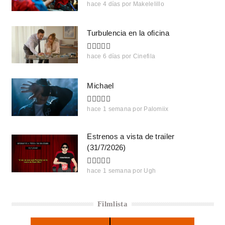
hace 4 días
por
Makelelillo
Turbulencia en la oficina
hace 6 días
por
Cinefila
Michael
hace 1 semana
por
Palomiix
Estrenos a vista de trailer
(31/7/2026)
hace 1 semana
por
Ugh
Filmlista