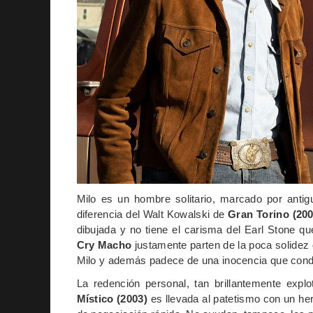
Milo es un hombre solitario, marcado por anti
diferencia del Walt Kowalski de
Gran Torino (200
dibujada y no tiene el carisma del Earl Stone q
Cry Macho
justamente parten de la poca solidez 
Milo y además padece de una inocencia que conden
La redención personal, tan brillantemente expl
Místico (2003)
es llevada al patetismo con un he