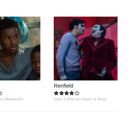
Renfield
por
Makelelillo
hace 3 años
por
Ixquic la Bruja