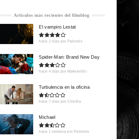
Artículos más recientes del filmblog
El vampiro Lestat
hace 2 días
por
Palomiix
Spider-Man: Brand New Day
hace 4 días
por
Makelelillo
Turbulencia en la oficina
hace 7 días
por
Cinefila
Michael
hace 1 semana
por
Palomiix