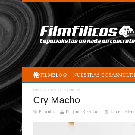
FILMBLOG
NUESTRAS COSAS
MULTI
Inicio
Filmblog
Películas
Cry Macho
Películas
BenjaminRobinson
13 de noviem