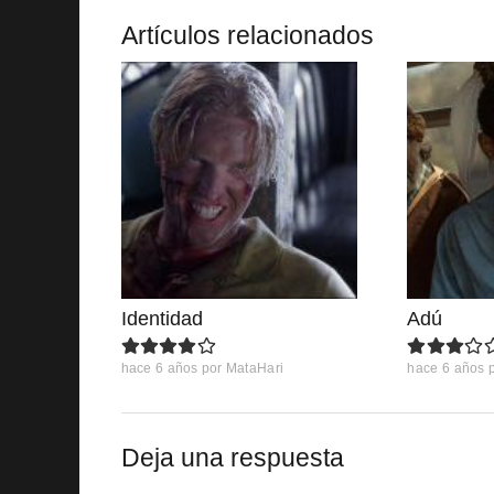
Artículos relacionados
Identidad
Adú
hace 6 años
por
MataHari
hace 6 años
Deja una respuesta