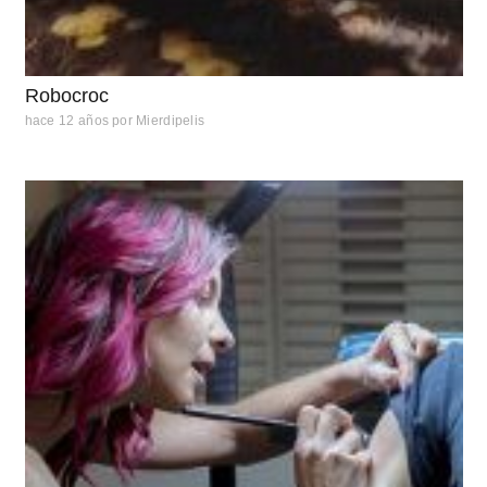
Robocroc
hace 12 años
por
Mierdipelis