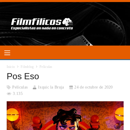
Inicio
Filmblog
Películas
Pos Eso
Películas
Ixquic la Bruja
24 de octubre de 2020
3.135