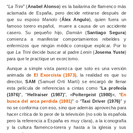
“
La Trini
” (
Anabel Alonso
) es la bailarina de flamenco más
aclamada de España, pero decide retirarse después de
que su esposo
Manolo
(
Álex Angulo
),
quien fuera un
famoso torero español, muere a causa de un accidente
casero. Su pequeño hijo,
Damián
(
Santiago Segura
)
comienza a manifestar comportamientos rebeldes y
enfermizos que ningún médico consigue explicar. Por lo
que
La Trini
decide buscar al padre
Lenin
(
Josema Yuste
)
para que le practique un exorcismo.
Aunque a simple vista parezca que solo es una versión
animada de
El Exorcista (1973)
, la realidad es que su
director,
SAM
(Samuel Ortí Martí) se encargó de llenar
esta película de referencias a cintas como “
La profecía
(1976)
”, “
Hellraiser (1987)
”, «
Poltergeist (1980)
«, “
En
busca del arca perdida (1981)
” o “
Taxi Driver (1976)
” y
no se conforma con eso, sino que además aprovecha para
hacer crítica de lo peor de la televisión (no solo la española
pero la referencia a España es muy clara), a la iconografía
y la cultura flamenco-torera y hasta a la iglesia y sus