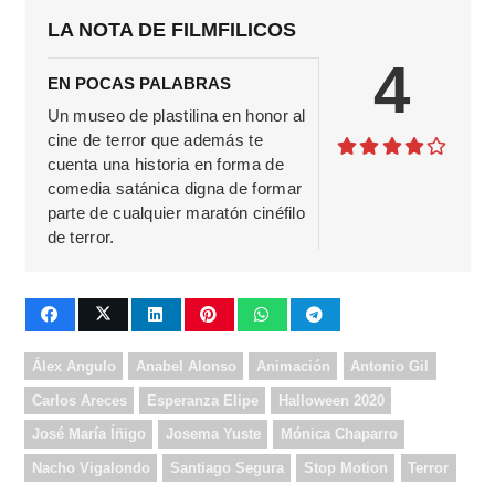
LA NOTA DE FILMFILICOS
4
EN POCAS PALABRAS
Un museo de plastilina en honor al
cine de terror que además te
cuenta una historia en forma de
comedia satánica digna de formar
parte de cualquier maratón cinéfilo
de terror.
Álex Angulo
Anabel Alonso
Animación
Antonio Gil
Carlos Areces
Esperanza Elipe
Halloween 2020
José María Íñigo
Josema Yuste
Mónica Chaparro
Nacho Vigalondo
Santiago Segura
Stop Motion
Terror