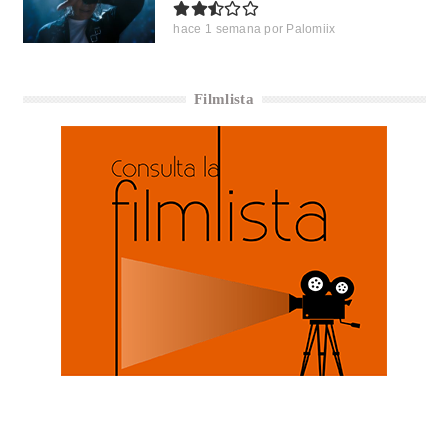
hace 1 semana
por
Palomiix
Filmlista