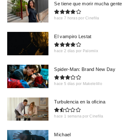
Se tiene que morir mucha gente
hace 7 horas
por
Cinefila
El vampiro Lestat
hace 2 días
por
Palomiix
Spider-Man: Brand New Day
hace 5 días
por
Makelelillo
Turbulencia en la oficina
hace 1 semana
por
Cinefila
Michael