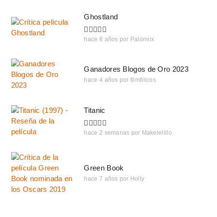
Ghostland
hace 8 años
por
Palomiix
Ganadores Blogos de Oro 2023
hace 4 años
por
filmfilicos
Titanic
hace 2 semanas
por
Makelelillo
Green Book
hace 7 años
por
Holly