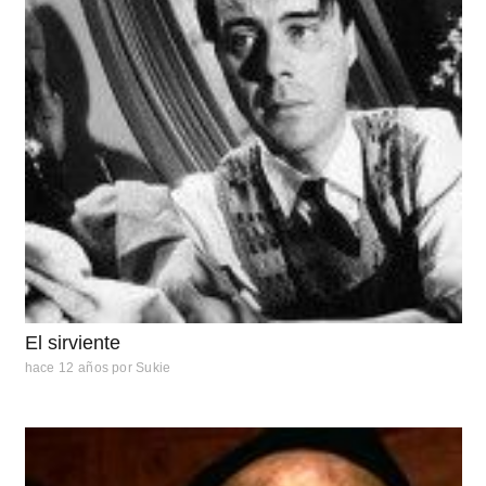
El sirviente
hace 12 años
por
Sukie