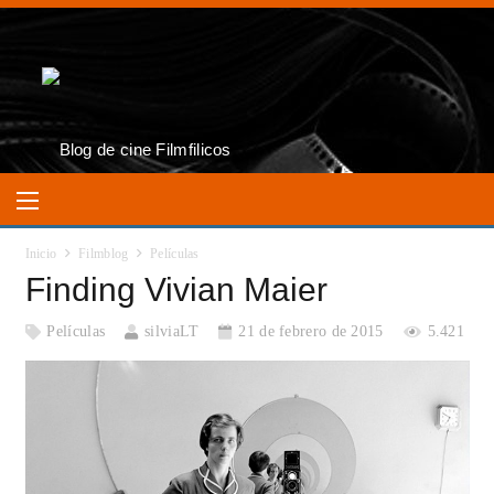
Inicio
Filmblog
Películas
Finding Vivian Maier
Películas
silviaLT
21 de febrero de 2015
5.421