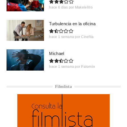
hace 6 días
por
Makelelillo
Turbulencia en la oficina
hace 1 semana
por
Cinefila
Michael
hace 1 semana
por
Palomiix
Filmlista