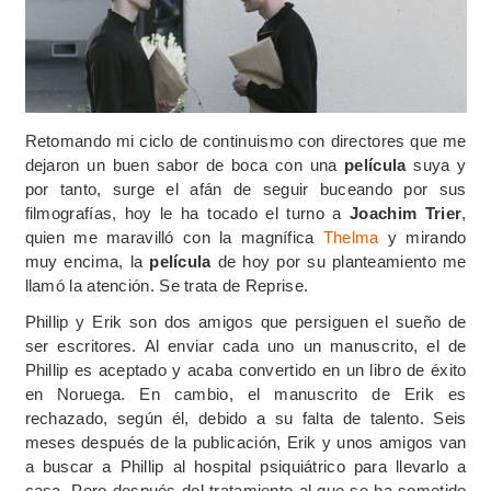
Retomando mi ciclo de continuismo con directores que me
dejaron un buen sabor de boca con una
película
suya y
por tanto, surge el afán de seguir buceando por sus
filmografías, hoy le ha tocado el turno a
Joachim Trier
,
quien me maravilló con la magnífica
Thelma
y mirando
muy encima, la
película
de hoy por su planteamiento me
llamó la atención. Se trata de Reprise.
Phillip y Erik son dos amigos que persiguen el sueño de
ser escritores. Al enviar cada uno un manuscrito, el de
Phillip es aceptado y acaba convertido en un libro de éxito
en Noruega. En cambio, el manuscrito de Erik es
rechazado, según él, debido a su falta de talento. Seis
meses después de la publicación, Erik y unos amigos van
a buscar a Phillip al hospital psiquiátrico para llevarlo a
casa. Pero después del tratamiento al que se ha sometido