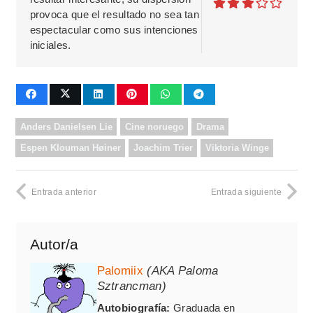
provoca que el resultado no sea tan
espectacular como sus intenciones
iniciales.
Anders Danielsen Lie
Cine noruego
Drama
Espen Klouman Høiner
Joachim Trier
Viktoria Winge
Entrada anterior
Entrada siguiente
Autor/a
Palomiix
(AKA Paloma
Sztrancman)
Autobiografía:
Graduada en