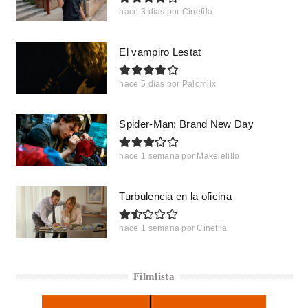
hace 3 días
por
Cinefila
El vampiro Lestat
hace 5 días
por
Palomiix
Spider-Man: Brand New Day
hace 1 semana
por
Makelelillo
Turbulencia en la oficina
hace 1 semana
por
Cinefila
Filmlista