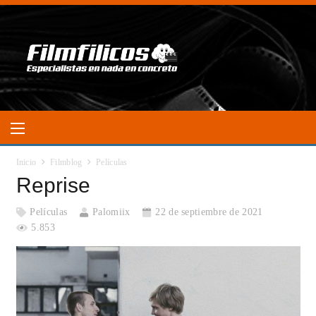
Inicio
Filmblog
Películas
Reprise
Películas
Palomiix
22 de septiembre de 2021
5.853