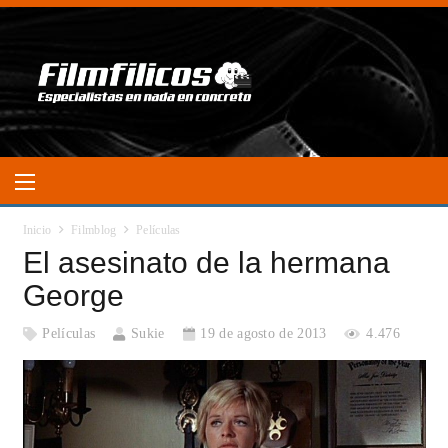
Inicio
Filmblog
Películas
El asesinato de la hermana
George
Películas
Sukie
19 de agosto de 2013
4.476