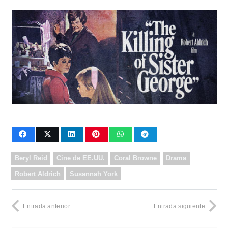
Beryl Reid
Cine de EE.UU.
Coral Browne
Drama
Robert Aldrich
Susannah York
Entrada anterior
Entrada siguiente