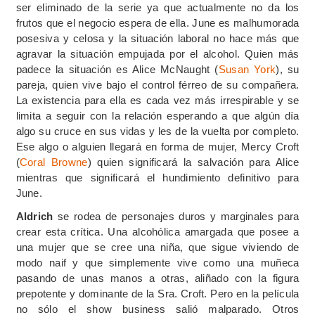
ser eliminado de la serie ya que actualmente no da los
frutos que el negocio espera de ella. June es malhumorada
posesiva y celosa y la situación laboral no hace más que
agravar la situación empujada por el alcohol. Quien más
padece la situación es Alice McNaught (
Susan York
), su
pareja, quien vive bajo el control férreo de su compañera.
La existencia para ella es cada vez más irrespirable y se
limita a seguir con la relación esperando a que algún día
algo su cruce en sus vidas y les de la vuelta por completo.
Ese algo o alguien llegará en forma de mujer, Mercy Croft
(
Coral Browne
) quien significará la salvación para Alice
mientras que significará el hundimiento definitivo para
June.
Aldrich
se rodea de personajes duros y marginales para
crear esta crítica. Una alcohólica amargada que posee a
una mujer que se cree una niña, que sigue viviendo de
modo naif y que simplemente vive como una muñeca
pasando de unas manos a otras, aliñado con la figura
prepotente y dominante de la Sra. Croft. Pero en la película
no sólo el show business salió malparado. Otros