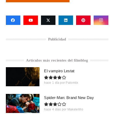
Publicidad
Artículos más recientes del filmblog
El vampiro Lestat
hace 1 día
por
Palomiix
Spider-Man: Brand New Day
hace 4 días
por
Makelelillo