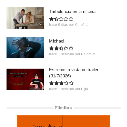
Turbulencia en la oficina
hace 6 días
por
Cinefila
Michael
hace 1 semana
por
Palomiix
Estrenos a vista de trailer
(31/7/2026)
hace 1 semana
por
Ugh
Filmlista