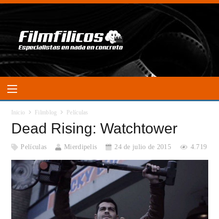
Inicio
Filmblog
Películas
Dead Rising: Watchtower
Películas
Mierdipelis
24 de julio de 2015
4.719