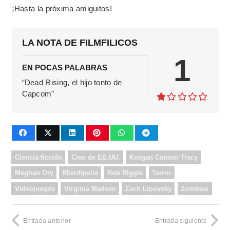
¡Hasta la próxima amiguitos!
LA NOTA DE FILMFILICOS
1
EN POCAS PALABRAS
“Dead Rising, el hijo tonto de
Capcom”
Ciencia ficción
Cine de EE.UU.
Keegan Connor Tracy
Meghan Ory
Mierdipelis
Rob Riggle
Terror
Videojuegos
Virginia Madsen
Zach Lipovsky
Zombies
Entrada anterior
Entrada siguiente