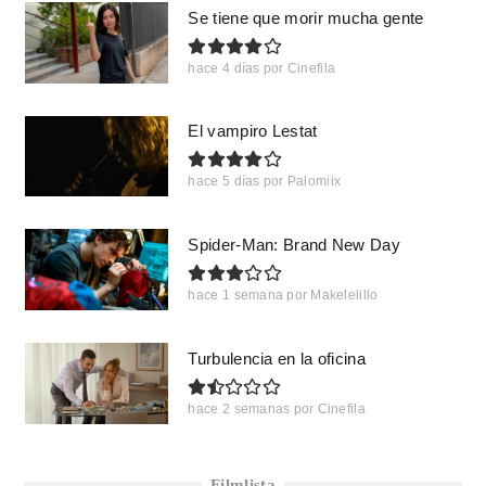
Se tiene que morir mucha gente
hace 4 días
por
Cinefila
El vampiro Lestat
hace 5 días
por
Palomiix
Spider-Man: Brand New Day
hace 1 semana
por
Makelelillo
Turbulencia en la oficina
hace 2 semanas
por
Cinefila
Filmlista